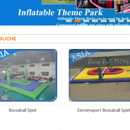
1
2
3
4
5
6
7
SUCHE
Bossaball Spiel
Extremsport Bossaball Spiel