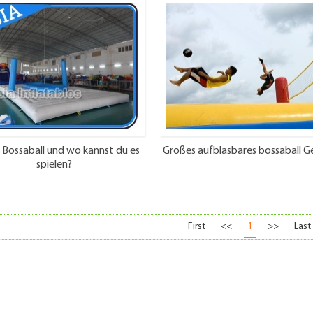
t Bossaball und wo kannst du es
Großes aufblasbares bossaball Ge
spielen?
First
<<
1
>>
Last