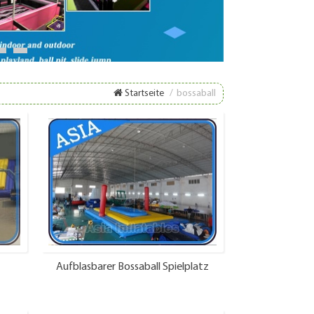
8
9
Startseite
/
bossaball
Aufblasbarer Bossaball Spielplatz