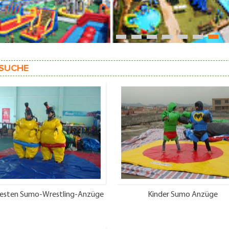
1
2
3
4
5
6
7
SUCHE
testen Sumo-Wrestling-Anzüge
Kinder Sumo Anzüge