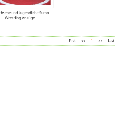
chsene und Jugendliche Sumo
Wrestling Anzüge
First
<<
1
>>
Last