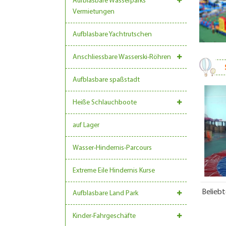
Aufblasbare Wasserparks
Vermietungen
Aufblasbare Yachtrutschen
Anschliessbare Wasserski-Röhren
Aufblasbare spaßstadt
Heiße Schlauchboote
auf Lager
Wasser-Hindernis-Parcours
Extreme Eile Hindernis Kurse
Belieb
Aufblasbare Land Park
Kinder-Fahrgeschäfte