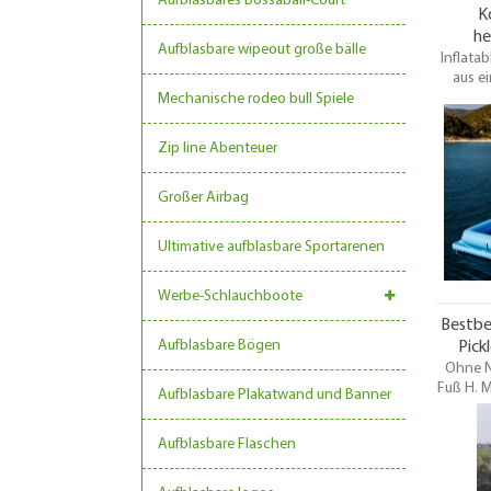
Aufblasbares Bossaball-Court
K
he
Aufblasbare wipeout große bälle
Inflata
aufb
aus e
Stran
Laufste
Mechanische rodeo bull Spiele
alle m
einem g
Zip line Abenteuer
See 
Rampen,
eine R
Großer Airbag
mehr. Di
und Fu
Ultimative aufblasbare Sportarenen
jede
Werbe-Schlauchboote
Bestbe
Aufblasbare Bögen
Pick
Aufblas
Ohne N
Fuß H. M
Wasser 
Aufblasbare Plakatwand und Banner
Fuß B x 
besten, 
Aufblasbare Flaschen
L x 3
Au