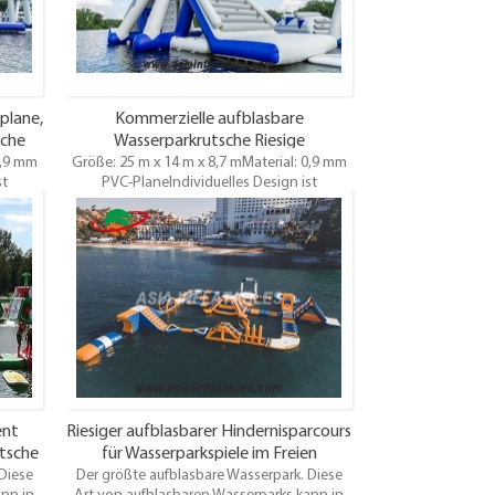
lieben.
plane,
Kommerzielle aufblasbare
sche
Wasserparkrutsche Riesige
0,9 mm
Größe: 25 m x 14 m x 8,7 mMaterial: 0,9 mm
schwimmende Wasserrutsche
st
PVC-PlaneIndividuelles Design ist
willkommen
ent
Riesiger aufblasbarer Hindernisparcours
tsche
für Wasserparkspiele im Freien
Diese
Der größte aufblasbare Wasserpark. Diese