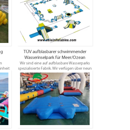
der
und das Firmenzeichen besonders
 den
anfertigen, wie Sie benötigen.
 das
, wie
big, 3
og
TÜV aufblasbarer schwimmender
Wasserinselpark für Meer/Ozean
in
Wir sind eine auf aufblasbare Wasserparks
inheit
spezialisierte Fabrik. Wir verfügen über neun
llung
Jahre Erfahrung in der Produktion von
f, die
Wasserparks. Unsere Produkte sind CE- und
ichen
TÜV-zertifiziert. Sie sind individuell
igen.
anpassbar. Größe, Farbe und Lackierung
können nach Kundenwunsch gefertigt
werden. Wir gewähren drei Jahre
Qualitätsgarantie. Bei Interesse kontaktieren
Sie uns bitte.