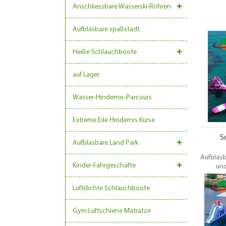
Anschliessbare Wasserski-Röhren
Aufblasbare spaßstadt
Heiße Schlauchboote
auf Lager
Wasser-Hindernis-Parcours
Extreme Eile Hindernis Kurse
S
Aufblasbare Land Park
Aufblasb
Kinder-Fahrgeschäfte
und
Erwachse
könne
Luftdichte Schlauchboote
aufblasb
Wippen u
Gym Luftschiene Matratze
laufen.
den s