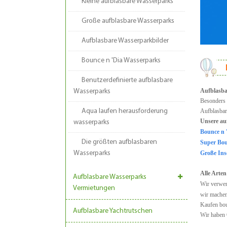
Kleine aufblasbare Wasserparks
Große aufblasbare Wasserparks
Aufblasbare Wasserparkbilder
Bounce n 'Dia Wasserparks
Benutzerdefinierte aufblasbare
Aufblasba
Wasserparks
Besonders
Aqua laufen herausforderung
Aufblasbare
Unsere au
wasserparks
Bounce n 
Die größten aufblasbaren
Super Bou
Wasserparks
Große Ins
Alle Arten
Aufblasbare Wasserparks
Wir verwen
Vermietungen
wir machen
Kaufen bou
Aufblasbare Yachtrutschen
Wir haben 