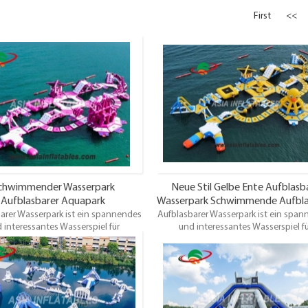
First
<<
chwimmender Wasserpark
Neue Stil Gelbe Ente Aufblasb
Aufblasbarer Aquapark
Wasserpark Schwimmende Aufbl
arer Wasserpark ist ein spannendes
Wasserspritzpark
Aufblasbarer Wasserpark ist ein spa
Aqua Park
 interessantes Wasserspiel für
und interessantes Wasserspiel f
ne und Kinder ab 7 Jahren. Spieler
Erwachsene und Kinder ab 7 Jahren. S
n auf verschiedene Elemente wie
können auf verschiedene Elemente
are Eisberge, Trampoline, Rutschen,
aufblasbare Eisberge, Trampoline, Ru
nd vieles mehr klettern, sitzen und
Wippen und vieles mehr klettern, sit
 Probieren Sie es aus – Sie werden
laufen. Probieren Sie es aus – Sie w
chwimmenden Wasserspielplatz
den schwimmenden Wasserspielpl