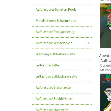
Art von
Au
großen 
Küstenn
Aufblasbares Familien-Pools
Großha
Metallrahmen Schwimmbad
Aufblasbare Poolspielzeug
Aufblasbare Wasserspiele
Werbung aufblasbare Zelte
Abente
Aufbl
Luftdichte Zelte
Der grö
Art von
großen 
Luftaufbau aufblasbare Zelte
Küstenn
Aufblasbare Blasenzelte
Großha
Aufblasbare Buuble Hotel
Aufblasbare klare zelte