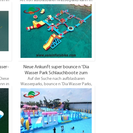
ann in
Art von aufblasbaren Wasserparks kann in
en, in
großen Schwimmbädern, Seen, Flüssen, in
M ist
Küstennähe und Ozean usw. OEM/ODM ist
willkommen. Beste Qualität,
rung.
Großhandelspreis, pünktliche Lieferung.
sser-
Neue Ankunft super bounce n 'Dia
Wasser Park Schlauchboote zum
Diese
Auf der Suche nach aufblasbaren
Verkauf
ann in
Wasserparks, bounce n 'Dia Wasser Parks,
en, in
Super Bounce n' Dia Wasser Park
M ist
Schlauchboote. Wir bieten verschiedene
Arten von aufblasbaren Wasserparks für die
rung.
Wahl des Kunden. Bestes Design, Top-
Qaultiy, Großhandelspreis, 3 Jahre Garantie.