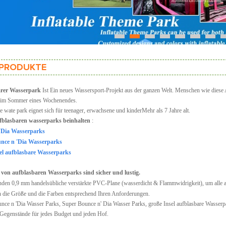
1
2
3
4
5
6
7
PRODUKTE
rer Wasserpark
Ist
Ein neues Wassersport-Projekt aus der ganzen Welt. Menschen wie diese A
 im Sommer eines Wochenendes.
 wate park eignet sich für teenager, erwachsene und kinderMehr als 7 Jahre alt.
fblasbaren wasserparks beinhalten
:
'Dia Wasserparks
nce n 'Dia Wasserparks
el aufblasbare Wasserparks
 von aufblasbaren Wasserparks sind sicher und lustig.
den 0,9 mm handelsübliche verstärkte PVC-Plane (wasserdicht & Flammwidrigkeit), um alle 
 die Größe und die Farben entsprechend Ihren Anforderungen.
nce n 'Dia Wasser Parks, Super Bounce n' Dia Wasser Parks, große Insel aufblasbare Wasserp
Gegenstände für jedes Budget und jeden Hof.