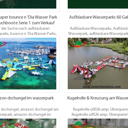
uper bounce n 'Dia Wasser Park
Aufblasbare Wasserparks 60 Gal
uchboote Serie 1 zum Verkauf
 der Suche nach aufblasbaren
Aufblasbare Wasserparks, Aufblasb
arks, bounce n 'Dia Wasser Parks,
Wasserpark, aufblasbare Wasserpark
per Bounce n' Dia Wasser Park
bester Entwurf, hochwertig,
chboote. Wir bieten verschiedene
Großhandelspreis. pünktliche Liefer
n aufblasbaren Wasserparks für die
Jahre warrnaty Und oem / odm i
des Kunden. Bestes Design, Top-
willkommen
 Großhandelspreis, 3 Jahre Garantie.
on dschungel im wasserpark
Kugelrolle & Kreuzung am Wasse
dschungel, amazon dschungel am
Kugelrolle u0026 amp; Überquere
serpark, amazon dschungel im
Kugelrolle u0026 amp; Überquere
parkJede aufblasbare Einheit wird
Wasserpark,Kugelrolle u0026 am
h 3D-Design vor der Herstellung
ÜberquerenIm Wasserpark.Jede aufbl