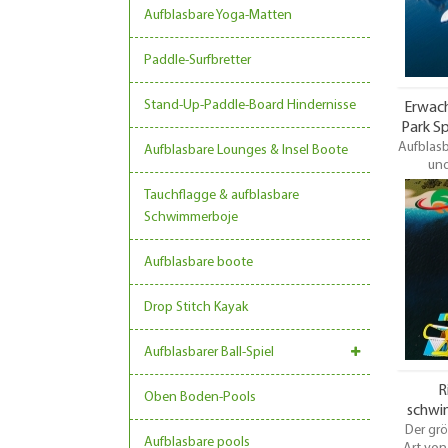
Aufblasbare Yoga-Matten
Paddle-Surfbretter
Stand-Up-Paddle-Board Hindernisse
Erwach
Park S
Aufblasb
Aufblasbare Lounges & Insel Boote
und
Erwachse
Tauchflagge & aufblasbare
könne
Schwimmerboje
aufblasb
Wippen u
laufen.
Aufblasbare boote
den s
Drop Stitch Kayak
Aufblasbarer Ball-Spiel
R
Oben Boden-Pools
schwi
Der grö
Spie
Aufblasbare pools