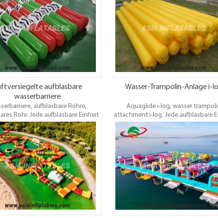
tigt.Wir können den Entwurf, die
Einheit wird durch 3D-Design vor 
 die Farbe und das Firmenzeichen
Herstellung bestätigt.Wir können
rs anfertigen, wie Sie benötigen.
Entwurf, die Größe, die Farbe und
Firmenzeichen besonders anfertigen
Sie benötigen. Bestes Design, langle
Jahre Garantie.
ftversiegelte aufblasbare
Wasser-Trampolin-Anlage i-l
wasserbarriere
serbarriere, aufblasbare Rohre,
Aquaglide i-log, wasser trampol
ares Rohr. Jede aufblasbare Einheit
attachment i-log. Jede aufblasbare E
rch 3D-Design vor der Herstellung
wird durch 3D-Design vor der Herste
t. Und wir können den Entwurf, die
bestätigt. Und wir können den Entwur
 die Farbe und das Firmenzeichen
Größe, die Farbe und das Firmenze
rs anfertigen, wie Sie benötigen.
besonders anfertigen, wie Sie benöt