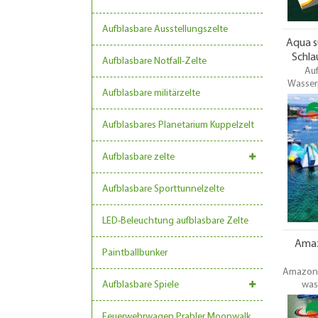
Aufblasbare Ausstellungszelte
Aqua s
Schla
Aufblasbare Notfall-Zelte
Auf
Wasserp
Aufblasbare militärzelte
Su
Schlau
Arten vo
Aufblasbares Planetarium Kuppelzelt
Wahl 
Qaultiy,
Aufblasbare zelte
Aufblasbare Sporttunnelzelte
LED-Beleuchtung aufblasbare Zelte
Amaz
Paintballbunker
Amazon 
Aufblasbare Spiele
was
wasser
durc
Feuerwehrwagen Prahler Moonwalk