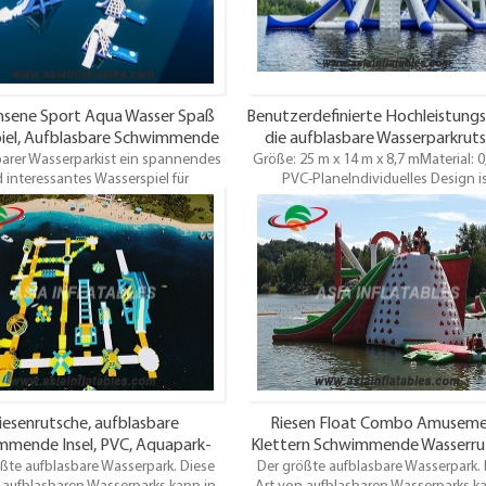
lieben.
lieben.
sene Sport Aqua Wasser Spaß
Benutzerdefinierte Hochleistungs
piel, Aufblasbare Schwimmende
die aufblasbare Wasserparkrut
arer Wasserparkist ein spannendes
Aqua Park für See
Größe: 25 m x 14 m x 8,7 mMaterial: 
schwimmt
 interessantes Wasserspiel für
PVC-PlaneIndividuelles Design i
ne und Kinder ab 7 Jahren. Spieler
willkommen
n auf verschiedene Elemente wie
are Eisberge, Trampoline, Rutschen,
nd vieles mehr klettern, sitzen und
 Probieren Sie es aus – Sie werden
chwimmenden Wasserspielplatz
lieben.
iesenrutsche, aufblasbare
Riesen Float Combo Amusem
mmende Insel, PVC, Aquapark-
Klettern Schwimmende Wasserru
ßte aufblasbare Wasserpark. Diese
lzeug für Erwachsene, für den
Der größte aufblasbare Wasserpark. 
Aufblasbarer Wasserpark