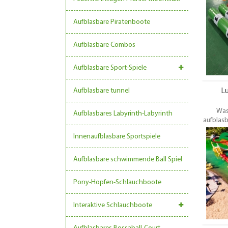
bestä
Größe,
Aufblasbare Piratenboote
besonde
Aufblasbare Combos
Aufblasbare Sport-Spiele
Aufblasbare tunnel
Lu
Was
Aufblasbares Labyrinth-Labyrinth
aufblasb
wird du
Innenaufblasbare Sportspiele
bestätig
Größe,
besonde
Aufblasbare schwimmende Ball Spiel
Pony-Hopfen-Schlauchboote
Interaktive Schlauchboote