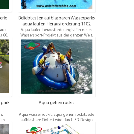
erie
Beliebtesten aufblasbaren Wasserparks
aqua laufen Herausforderung 1102
arer
Aqua laufen herausforderungIstEin neues
s 60.
Wassersport-Projekt aus der ganzen Welt.
Menschen wie diese Art von Wassersport,
ung. 3
und genießen Sie diese Art von
st
Wassersport.Besonders im Sommer eines
Wochenendes.
rpark
Aqua gehen rockit
n,
Aqua wasser rockit, aqua gehen rockit.Jede
nIm
aufblasbare Einheit wird durch 3D-Design
p;
vor der Herstellung bestätigt.Und wir
asbare
können den Entwurf, die Größe, die Farbe