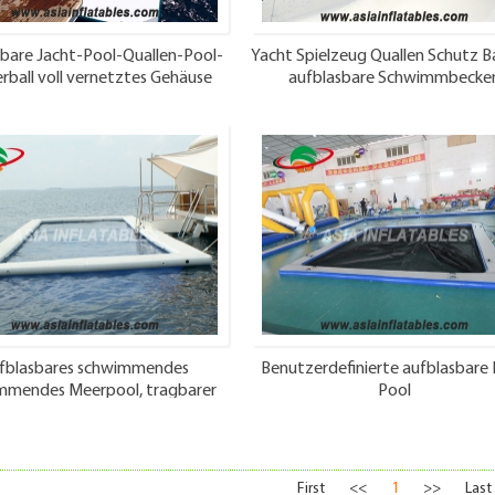
sbare Jacht-Pool-Quallen-Pool-
Yacht Spielzeug Quallen Schutz Ba
rball voll vernetztes Gehäuse
aufblasbare Schwimmbecke
fblasbares schwimmendes
Benutzerdefinierte aufblasbare
mmendes Meerpool, tragbarer
Pool
lenschutznetzpool für Yacht
First
<<
1
>>
Last