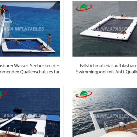
asbarer Wasser-Seebecken des
Fallstichmaterial aufblasbare
mmenden Quallenschutzes für
Swimmingpool mit Anti-Quall
Yachtboot
Seepool mit Netz