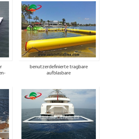
r
benutzerdefinierte tragbare
en-
aufblasbare
Schwimmbadüberdachung, tragbares
Quallen-sicheres Schwimmen