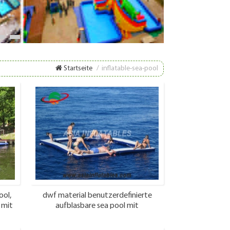
8
9
Startseite
/
inflatable-sea-pool
ol,
dwf material benutzerdefinierte
 mit
aufblasbare sea pool mit
sicherheitsnetz für yacht