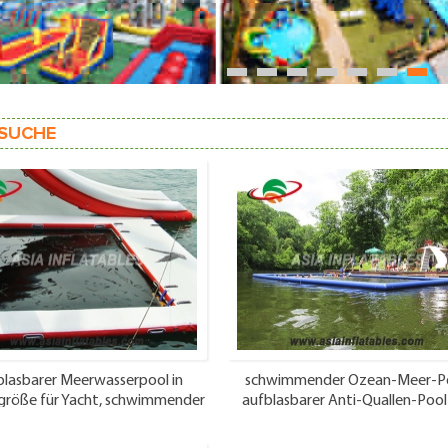
1
2
3
4
5
6
7
SUCHE
lasbarer Meerwasserpool in
schwimmender Ozean-Meer-Po
größe für Yacht, schwimmender
aufblasbarer Anti-Quallen-Pool
Quallenschutzpool
Netz