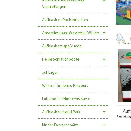
Aufblasbare Wasserparks
Vermietungen
Aufblasbare Yachtrutschen
Anschliessbare Wasserski-Röhren
Aufblasbare spaßstadt
Heiße Schlauchboote
auf Lager
Wasser-Hindernis-Parcours
Extreme Eile Hindernis Kurse
Aufb
Aufblasbare Land Park
Sonder
Kinder-Fahrgeschäfte