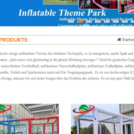
1
2
3
4
5
6
7
PRODUKTE
Startse
tische riesige aufblasbare Version des beliebten Tischspiels, es ist energetisch, macht Spaß un
ion - jeder muss sich gleichzeitig in die gleiche Richtung bewegen !! Ideal für gemischte Gr
 menschlichen Tischfußball, aufblasbarer Wasserfußballplatz, aufblasbarer Fußballplatz, aufbl
amilie, Verleih und Spielzentrum nutzt
und
Für Vergnügungspark
. Es ist von hochwertigen 0,
n Design, müssen Sie sich keine Sorgen über das Problem der sicheren. Es ist eine gute Wahl 