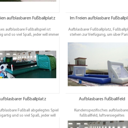
eien aufblasbaren Fußballplatz
Im Freien aufblasbare Fußballp
ses aufblasbare Fußballspiel ist
Aufblasbarer Fußballplatz, Fußballp
ig und so viel Spaß, jeder will immer
stehen zur Verfügung, um über Pari
ielen! Ideal für Kinderclubs, Parties
mieten und es gibt etwas für
r für erwachsene Nächte, Partys und
Fußballmannschaften aller Größen.
 fantasische Ergänzung zu jeder
haben Stellplätze für 5 a-seitig, 7 a-s
erin für jede große Veranstaltung,
11 a-side, sowie 6 a-side und 8 a-side
uilding oder private Party, oder
Sie können auch aus einer Vielzahl vo
wann irgendwo Leute Spaß haben
Oberflächen wie künstliche, 3g Astro
wollen.
Gras und Indoor.
ufblasbarer Fußballplatz
Aufblasbares Fußballfeld
ufblasbare Fußball abgelegtes Spiel
Kundenspezifisches aufblasbare
zigartig und so viel Spaß, jeder will
fußballfeld, luftversiegeltes
nd immer wieder spielen! Ideal für
schweißenAufblasbarer Fußballplat
derclubs, Parties etc. oder für
bodenFußballplätze stehen zur Verf