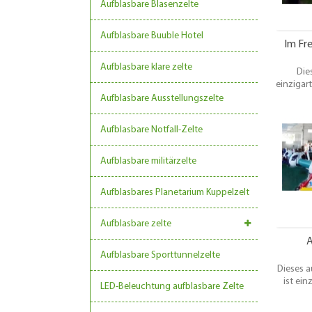
Aufblasbare Blasenzelte
Aufblasbare Buuble Hotel
Im Fr
Aufblasbare klare zelte
Die
einzigart
wieder sp
Aufblasbare Ausstellungszelte
etc. ode
eine
Aufblasbare Notfall-Zelte
Vermiet
Teamb
irgend
Aufblasbare militärzelte
Aufblasbares Planetarium Kuppelzelt
Aufblasbare zelte
A
Aufblasbare Sporttunnelzelte
Dieses a
ist ein
LED-Beleuchtung aufblasbare Zelte
immer u
Kin