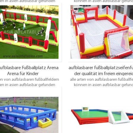
n in asien aufblasbar gefunden
können in asien aufblasbar gefun
Einige sind groß, einige sind klein,
werden. Einige sind groß, einige sind 
sind für die Unterhaltung im Freien
einige sind für die Unterhaltung im 
t, einige sind für den Gartenspaß
geeignet, einige sind für den Garte
, einige können im Haus verwendet
geeignet, einige können im Haus ve
 einige sind für Erwachsene, einige
werden, einige sind für Erwachsene, 
 Kinder. Egal welches Fußballfeld Sie
sind für Kinder. Egal welches Fußballf
gen, Asia bietet Ihnen die besten
benötigen, Asia bietet Ihnen die b
odukte und Dienstleistungen.
Produkte und Dienstleistungen
ufblasbare Fußballplatz Arena
aufblasbarer fußballplatzseifenf
Arena für Kinder
der qualität im freien eingerei
ten von aufblasbaren fußballfeldern
alle arten von aufblasbaren fußballf
n in asien aufblasbar gefunden
können in asien aufblasbar gefun
Einige sind groß, einige sind klein,
werden. Einige sind groß, einige sind 
sind für die Unterhaltung im Freien
einige sind für die Unterhaltung im 
t, einige sind für den Gartenspaß
geeignet, einige sind für den Garte
, einige können im Haus verwendet
geeignet, einige können im Haus ve
 einige sind für Erwachsene, einige
werden, einige sind für Erwachsene, 
 Kinder. Egal welches Fußballfeld Sie
sind für Kinder. Egal welches Fußballf
gen, Asia bietet Ihnen die besten
benötigen, Asia bietet Ihnen die b
odukte und Dienstleistungen.
Produkte und Dienstleistungen