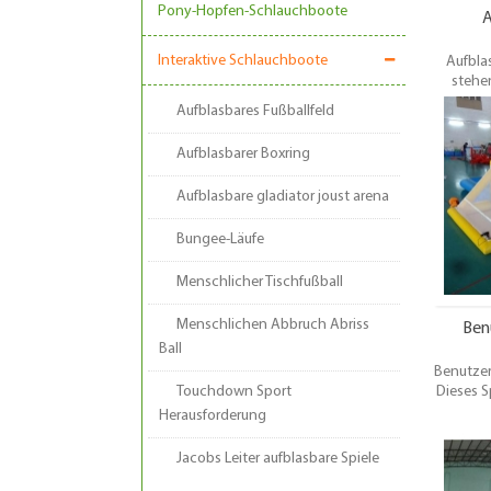
Pony-Hopfen-Schlauchboote
A
Interaktive Schlauchboote
Aufbla
stehen
m
Aufblasbares Fußballfeld
Fußba
können 
Aufblasbarer Boxring
Oberflä
Aufblasbare gladiator joust arena
Bungee-Läufe
Menschlicher Tischfußball
Menschlichen Abbruch Abriss
Ben
Ball
Benutzer
Touchdown Sport
Dieses Sp
jeder 
Herausforderung
Kin
erwa
Jacobs Leiter aufblasbare Spiele
fantasis
für jede