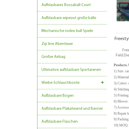
Aufblasbares Bossaball-Court
oder
irge
Aufblasbare wipeout große bälle
Mechanische rodeo bull Spiele
Freesty
Zip line Abenteuer
Free
Feld.Die
Großer Airbag
Spaß, j
Products 
für 
Ultimative aufblasbare Sportarenen
erwa
1)
Size: ca
fantasis
2) Materi
für jede
Werbe-Schlauchboote
3)
Colors: 
oder
4)
Stitchin
irge
5)
Printing:
Aufblasbare Bögen
6) Blower
7) Accessor
Aufblasbare Plakatwand und Banner
8) Repair k
9) Packing
Aufblasbare Flaschen
10) MOQ: 