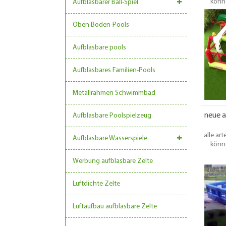
könne
Aufblasbarer Ball-Spiel
werden. 
einige 
Oben Boden-Pools
geeigne
geeignet
werden,
Aufblasbare pools
sind für
benöti
Aufblasbares Familien-Pools
Pr
Metallrahmen Schwimmbad
neue a
Aufblasbare Poolspielzeug
alle ar
Aufblasbare Wasserspiele
könne
werden. 
Werbung aufblasbare Zelte
einige 
geeigne
geeignet
Luftdichte Zelte
werden,
sind für
Luftaufbau aufblasbare Zelte
benöti
Pr