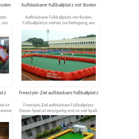
Boden
Aufblasbarer Fußballplatz mit Boden
den.
Aufblasbarer Fußballplatz mit Boden.
g, um
Fußballplätze stehen zur Verfügung, um
as für
über Paris zu mieten und es gibt etwas für
.Sie
Fußballmannschaften aller Größen.Sie
Pitch
können auch aus einer Vielzahl von Pitch
turf,
Oberflächen wie künstliche, 3g Astroturf,
Gras und Indoor.
latz
Freestyle-Ziel aufblasbare Fußballplatz
el ist
Freestyle-Ziel aufblasbare Fußballplatz.
l immer
Dieses Spiel ist einzigartig und so viel Spaß,
Parties
jeder will immer wieder spielen!Ideal für
tys und
Kinderclubs, Parties etc. oder für
der
erwachsene Nächte, Partys und eine
tung,
fantasische Ergänzung zu jeder Vermieterin
oder
für jede große Veranstaltung, Teambuilding