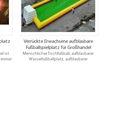
haben
oder private Party, oder irgendwann
irgendwo Leute Spaß haben wollen.
platz
Verrückte Erwachsene aufblasbare
Fußballspielplatz für Großhandel
el ist
Menschlicher Tischfußball, aufblasbarer
l immer
Wasserfußballplatz, aufblasbarer
Parties
Fußballplatz, aufblasbarer Fußballplatz und
tys und
andere Soports Spiel ist für im Freien,
der
Familie, Verleihgeschäft und
tung,
Spielplatzgebrauch und für
oder
Vergnügungspark verwendbar.
haben