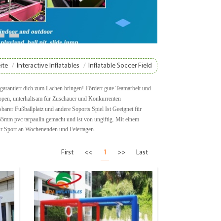
8
9
ite
/
Interactive Inflatables
/
Inflatable Soccer Field
d garantiert dich zum Lachen bringen! Fördert gute Teamarbeit und
uppen, unterhaltsam für Zuschauer und Konkurrenten
asbarer Fußballplatz und andere Soports Spiel
Ist
Geeignet für
55mm pvc tarpaulin gemacht und ist von ungiftig. Mit einem
für Sport an Wochenenden und Feiertagen.
First
<<
1
>>
Last