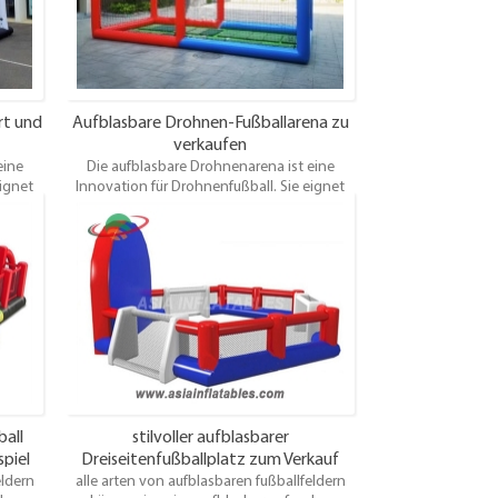
rt und
Aufblasbare Drohnen-Fußballarena zu
verkaufen
eine
Die aufblasbare Drohnenarena ist eine
eignet
Innovation für Drohnenfußball. Sie eignet
n mit
sich perfekt für Schüler, um Drohnen mit
rt zu
Wissenschaft, Technologie und Sport zu
 – die
verbinden. Ob drinnen oder draußen – die
nur 5
Drohnen-Fußballarena lässt sich in nur 5
it an
Minuten aufbauen! Ihr könnt jederzeit an
n – in
den Drohnenwettbewerben teilnehmen – in
 oder
der Schule, auf dem Rasen, im Park oder
rtig!
sogar im Garten! Es ist einfach großartig!
ball
stilvoller aufblasbarer
spiel
Dreiseitenfußballplatz zum Verkauf
eldern
alle arten von aufblasbaren fußballfeldern