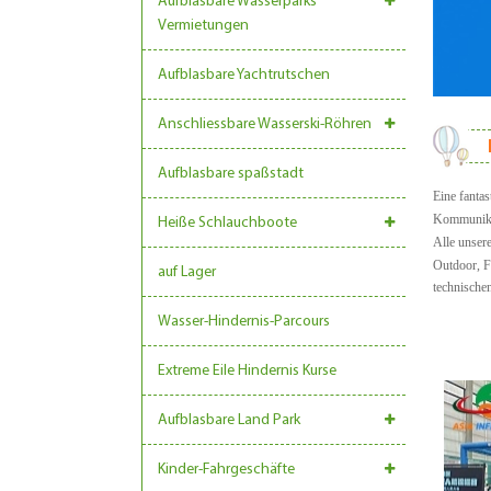
Aufblasbare Wasserparks
Vermietungen
Aufblasbare Yachtrutschen
Anschliessbare Wasserski-Röhren
Aufblasbare spaßstadt
Eine fantas
Kommunikat
Heiße Schlauchboote
Alle unsere
Outdoor, F
auf Lager
technische
Wasser-Hindernis-Parcours
Extreme Eile Hindernis Kurse
Aufblasbare Land Park
Kinder-Fahrgeschäfte