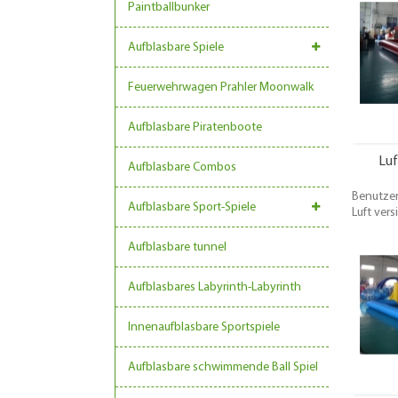
Paintballbunker
erwa
fantasis
für jede
Aufblasbare Spiele
oder
irge
Feuerwehrwagen Prahler Moonwalk
Aufblasbare Piratenboote
Luf
Aufblasbare Combos
Benutzer
Aufblasbare Sport-Spiele
Luft vers
Boden. F
um über
Aufblasbare tunnel
für Fuß
können 
Aufblasbares Labyrinth-Labyrinth
Oberflä
Innenaufblasbare Sportspiele
Aufblasbare schwimmende Ball Spiel