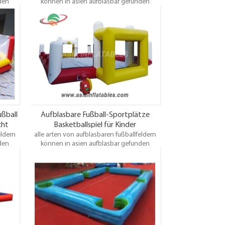
den
können in asien aufblasbar gefunden
klein,
werden. Einige sind groß, einige sind klein,
Freien
einige sind für die Unterhaltung im Freien
nspaß
geeignet, einige sind für den Gartenspaß
rwendet
geeignet, einige können im Haus verwendet
einige
werden, einige sind für Erwachsene, einige
eld Sie
sind für Kinder. Egal welches Fußballfeld Sie
esten
benötigen, Asia bietet Ihnen die besten
.
Produkte und Dienstleistungen.
ußball
Aufblasbare Fußball-Sportplätze
cht
Basketballspiel für Kinder
eldern
alle arten von aufblasbaren fußballfeldern
den
können in asien aufblasbar gefunden
klein,
werden. Einige sind groß, einige sind klein,
Freien
einige sind für die Unterhaltung im Freien
nspaß
geeignet, einige sind für den Gartenspaß
rwendet
geeignet, einige können im Haus verwendet
einige
werden, einige sind für Erwachsene, einige
eld Sie
sind für Kinder. Egal welches Fußballfeld Sie
esten
benötigen, Asia bietet Ihnen die besten
.
Produkte und Dienstleistungen.