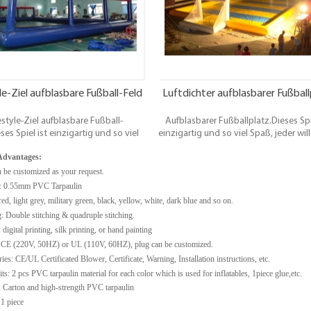
 private Party, oder irgendwann
irgendwann irgendwo Leute Spaß 
ndwo Leute Spaß haben wollen.
wollen.
le-Ziel aufblasbare Fußball-Feld
Luftdichter aufblasbarer Fußball
style-Ziel aufblasbare Fußball-
Aufblasbarer Fußballplatz.Dieses Spi
ses Spiel ist einzigartig und so viel
einzigartig und so viel Spaß, jeder wil
eder will immer wieder spielen!Ideal
wieder spielen!Ideal für Kinderclubs, 
Advantages:
Kinderclubs, Parties etc. oder für
etc. oder für erwachsene Nächte, Par
chsene Nächte, Partys und eine
eine fantasische Ergänzung zu je
n be customized as your request.
che Ergänzung zu jeder Vermieterin
Vermieterin für jede große Veranstal
al: 0.55mm PVC
Tarpaulin
 große Veranstaltung, Teambuilding
Teambuilding oder private Party, 
red, light grey, military green, black, yellow, white, dark blue and so on.
 private Party, oder irgendwann
irgendwann irgendwo Leute Spaß 
g: Double stitching & quadruple stitching.
ndwo Leute Spaß haben wollen.
wollen.
 digital printing, silk printing, or hand painting
:
CE (220V, 50HZ) or UL (110V, 60HZ), plug can be customized.
ies: CE/UL Certificated Blower, Certificate, Warning, Installation instructions, etc.
its: 2 pcs PVC tarpaulin material for each color which is used for inflatables, 1piece glue,etc.
: Carton and high-strength PVC tarpaulin
1 piece