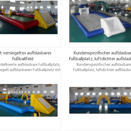
chsene Nächte, Partys und eine
um über Paris zu mieten und es gibt
che Ergänzung zu jeder Vermieterin
für Fußballmannschaften aller Größe
 große Veranstaltung, Teambuilding
können auch aus einer Vielzahl von 
 private Party, oder irgendwann
Oberflächen wie künstliche, 3g Astro
ndwo Leute Spaß haben wollen.
Gras und Indoor.
t versiegeltes aufblasbares
Kundenspezifischer aufblasba
Fußballfeld
Fußballplatz, luftdichter aufblas
definierte aufblasbare Fußballplatz,
Kundenspezifischer aufblasbare
Fußballplatz mit Boden
iegelt aufblasbaren Fußballplatz mit
Fußballplatz, luftdichter aufblasba
ußballplätze stehen zur Verfügung,
Fußballplatz mit Boden. Fußballpl
 Paris zu mieten und es gibt etwas
stehen zur Verfügung, um über Pari
ballmannschaften aller Größen.Sie
mieten und es gibt etwas für
auch aus einer Vielzahl von Pitch
Fußballmannschaften aller Größen
chen wie künstliche, 3g Astroturf,
können auch aus einer Vielzahl von 
Gras und Indoor.
Oberflächen wie künstliche, 3g Astro
Gras und Indoor.