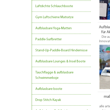
Luftdichte Schlauchboote
Gym Luftschiene Matratze
Aufbla
Aufblasbare Yoga-Matten
für A
Die a
Paddle-Surfbretter
Innovat
sich p
Wissen
Stand-Up-Paddle-Board Hindernisse
verbind
Drohne
Aufblasbare Lounges & Insel Boote
Minuten
den Dro
der Sc
Tauchflagge & aufblasbare
sogar i
Schwimmerboje
Aufblasbare boote
maß
Drop Stitch Kayak
alle ar