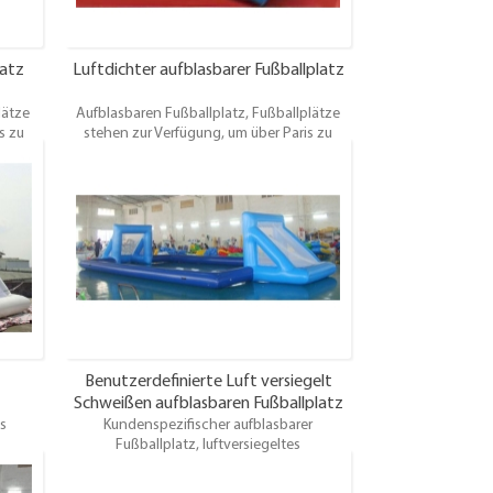
latz
Luftdichter aufblasbarer Fußballplatz
lätze
Aufblasbaren Fußballplatz, Fußballplätze
s zu
stehen zur Verfügung, um über Paris zu
mieten und es gibt etwas für
 Wir
Fußballmannschaften aller Größen. Wir
ide und
haben Stellplätze für 5 a-seitig, 7 a-side und
 auch.
11 a-side, sowie 6 a-side und 8 a-side auch.
n Pitch
Sie können auch aus einer Vielzahl von Pitch
turf,
Oberflächen wie künstliche, 3g Astroturf,
Gras und Indoor.
Benutzerdefinierte Luft versiegelt
Schweißen aufblasbaren Fußballplatz
s
Kundenspezifischer aufblasbarer
ohne Boden
Fußballplatz, luftversiegeltes
zOhne
SchweißenAufblasbarer FußballplatzOhne
ügung,
bodenFußballplätze stehen zur Verfügung,