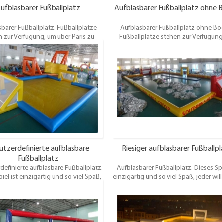
ufblasbarer Fußballplatz
Aufblasbarer Fußballplatz ohne 
sbarer Fußballplatz. Fußballplätze
Aufblasbarer Fußballplatz ohne Bo
 zur Verfügung, um über Paris zu
Fußballplätze stehen zur Verfügun
ieten und es gibt etwas für
über Paris zu mieten und es gibt etw
llmannschaften aller Größen.Sie
Fußballmannschaften aller Größen
auch aus einer Vielzahl von Pitch
können auch aus einer Vielzahl von 
chen wie künstliche, 3g Astroturf,
Oberflächen wie künstliche, 3g Astro
Gras und Indoor.
Gras und Indoor.
utzerdefinierte aufblasbare
Riesiger aufblasbarer Fußballp
Fußballplatz
definierte aufblasbare Fußballplatz.
Aufblasbarer Fußballplatz. Dieses Spi
iel ist einzigartig und so viel Spaß,
einzigartig und so viel Spaß, jeder wil
will immer wieder spielen!Ideal für
wieder spielen!Ideal für Kinderclubs, 
derclubs, Parties etc. oder für
etc. oder für erwachsene Nächte, Par
chsene Nächte, Partys und eine
eine fantasische Ergänzung zu je
che Ergänzung zu jeder Vermieterin
Vermieterin für jede große Veranstal
 große Veranstaltung, Teambuilding
Teambuilding oder private Party, 