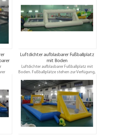
 etwas
um über Paris zu mieten und es gibt etwas
n.Sie
für Fußballmannschaften aller Größen.Sie
Pitch
können auch aus einer Vielzahl von Pitch
turf,
Oberflächen wie künstliche, 3g Astroturf,
Gras und Indoor.
rer
Luftdichter aufblasbarer Fußballplatz
barer
mit Boden
r
Luftdichter aufblasbarer Fußballplatz mit
rer
Boden. Fußballplätze stehen zur Verfügung,
ätze
um über Paris zu mieten und es gibt etwas
s zu
für Fußballmannschaften aller Größen.Sie
können auch aus einer Vielzahl von Pitch
.Sie
Oberflächen wie künstliche, 3g Astroturf,
Pitch
Gras und Indoor.
turf,