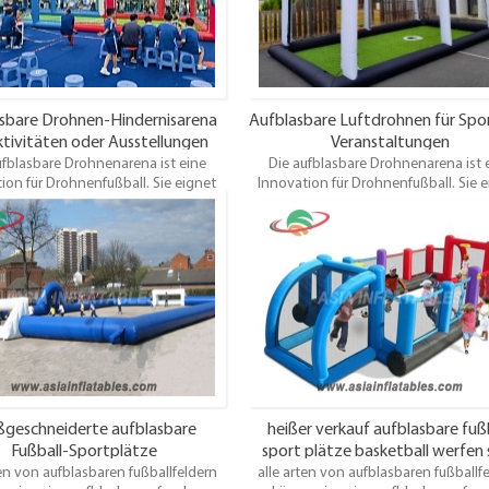
sbare Drohnen-Hindernisarena
Aufblasbare Luftdrohnen für Spo
ktivitäten oder Ausstellungen
Veranstaltungen
ufblasbare Drohnenarena ist eine
Die aufblasbare Drohnenarena ist 
ion für Drohnenfußball. Sie eignet
Innovation für Drohnenfußball. Sie 
erfekt für Schüler, um Drohnen mit
sich perfekt für Schüler, um Drohne
schaft, Technologie und Sport zu
Wissenschaft, Technologie und Spo
en. Ob drinnen oder draußen – die
verbinden. Ob drinnen oder draußen
n-Fußballarena lässt sich in nur 5
Drohnen-Fußballarena lässt sich in 
 aufbauen! Ihr könnt jederzeit an
Minuten aufbauen! Ihr könnt jederze
hnenwettbewerben teilnehmen – in
den Drohnenwettbewerben teilnehme
hule, auf dem Rasen, im Park oder
der Schule, auf dem Rasen, im Park
m Garten! Es ist einfach großartig!
sogar im Garten! Es ist einfach großa
geschneiderte aufblasbare
heißer verkauf aufblasbare fuß
Fußball-Sportplätze
sport plätze basketball werfen 
ten von aufblasbaren fußballfeldern
alle arten von aufblasbaren fußballf