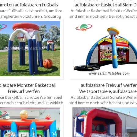
rroten aufblasbaren Fußballs
aufblasbarer Basketball Slam 
arer Fußballkick ist perfekt, um Ihre
Aufblasbar Basketball Schütze Werfen
fähigkeiten vorzuführen. Großartig
sind immer noch sehr beliebt und ist w
ts und sehr günstig! Wählen Sie Ihre
eine sehr gute Idee für ein
en Farben und Kunstwerke! Wird
Vermietungsunternehmen. Als
tt mit elektrischem Gebläse und
enttäuschen Sie Ihre Kunden nicht, d
rpfählen geliefert und ein Test /
vielleicht anderswo umsehen! Di
heitszertifikat. Dieses aufblasbare
Basketball werfen Spiel ist für jedes 
tor ist für jedes Alter geeignet und
geeignet und macht großen Spaß
macht großen Spaß.
Enttäuschungen zu vermeiden, buch
dieses Schlauchboot frühzeitig
lasbare Monster Basketball
aufblasbare Freiwurf werfe
Freiwurf werfen
Weltsportspiele, aufblasbar
ar Basketball Schütze Werfen Spiel
Aufblasbar Basketball Schütze Werfen
Fußballkick
r noch sehr beliebt und ist wirklich
sind immer noch sehr beliebt und ist w
eine sehr gute Idee für ein
eine sehr gute Idee für ein
rmietungsunternehmen. Also
Vermietungsunternehmen. Als
hen Sie Ihre Kunden nicht, die sich
enttäuschen Sie Ihre Kunden nicht, d
leicht anderswo umsehen! Diese
vielleicht anderswo umsehen! Di
all werfen Spiel ist für jedes Alter
Basketball werfen Spiel ist für jedes 
net und macht großen Spaß. Um
geeignet und macht großen Spaß