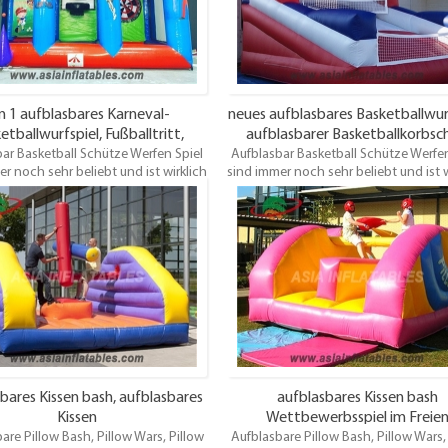
chungen zu vermeiden, buchen Sie
Enttäuschungen zu vermeiden, buch
eses Schlauchboot frühzeitig.
dieses Schlauchboot frühzeitig
in 1 aufblasbares Karneval-
neues aufblasbares Basketballwurf
etballwurfspiel, Fußballtritt,
aufblasbarer Basketballkorbsc
ar Basketball Schütze Werfen Spiel
blasbares Bogenschießenziel
Aufblasbar Basketball Schütze Werfen
r noch sehr beliebt und ist wirklich
sind immer noch sehr beliebt und ist w
eine sehr gute Idee für ein
eine sehr gute Idee für ein
rmietungsunternehmen. Also
Vermietungsunternehmen. Als
hen Sie Ihre Kunden nicht, die sich
enttäuschen Sie Ihre Kunden nicht, d
leicht anderswo umsehen! Diese
vielleicht anderswo umsehen! Di
all werfen Spiel ist für jedes Alter
Basketball werfen Spiel ist für jedes 
net und macht großen Spaß. Um
geeignet und macht großen Spaß
chungen zu vermeiden, buchen Sie
Enttäuschungen zu vermeiden, buch
eses Schlauchboot frühzeitig.
dieses Schlauchboot frühzeitig
bares Kissen bash, aufblasbares
aufblasbares Kissen bash
Kissen
Wettbewerbsspiel im Freie
are Pillow Bash, Pillow Wars, Pillow
Aufblasbare Pillow Bash, Pillow Wars,