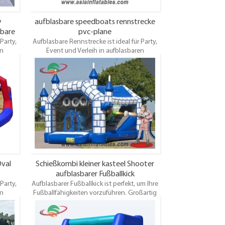
y
aufblasbare speedboats rennstrecke
sbare
pvc-plane
Party,
Aufblasbare Rennstrecke ist ideal für Party,
en
Event und Verleih in aufblasbaren
-Ball,
Fahrrädern, Riesen-Trikes, Quads, Zorb-Ball,
,
Pony-Hop-Pferden, Rennwagen,
tieren,
Rennwagen, neuen elektrischen Renntieren,
 Preis
Golfplatz usw. Bitte fordern Sie einen Preis
e an.
für die von Ihnen gewünschte Größe an.
val
Schießkombi kleiner kasteel Shooter
aufblasbarer Fußballkick
Party,
Aufblasbarer Fußballkick ist perfekt, um Ihre
en
Fußballfähigkeiten vorzuführen. Großartig
-Ball,
für Events und sehr günstig! Wählen Sie Ihre
,
eigenen Farben und Kunstwerke! Wird
tieren,
komplett mit elektrischem Gebläse und