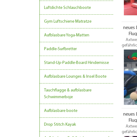
Luftdichte Schlauchboote
Gym Luftschiene Matratze
neues 
Flug
Aufblasbare Yoga-Matten
Axtwer
He
gefährlic
Paddle-Surfbretter
einer F
einem K
bringen 
Stand-Up-Paddle-Board Hindernisse
Ausrüstu
viel me
Aufblasbare Lounges & Insel Boote
aus de
for
freund
Tauchflagge & aufblasbare
Dieses g
Schwimmerboje
ist das
Hüpfb
Aufblasbare boote
neues 
Flug
Drop Stitch Kayak
Axtwer
He
gefährlic