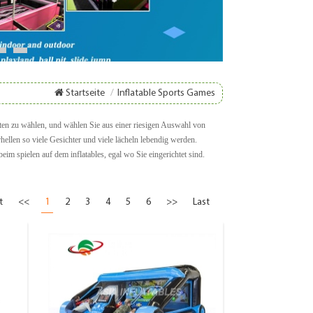
8
9
Startseite
/
Inflatable Sports Games
täten zu wählen, und wählen Sie aus einer riesigen Auswahl von
ellen so viele Gesichter und viele lächeln lebendig werden.
 spielen auf dem inflatables, egal wo Sie eingerichtet sind.
t
<<
1
2
3
4
5
6
>>
Last