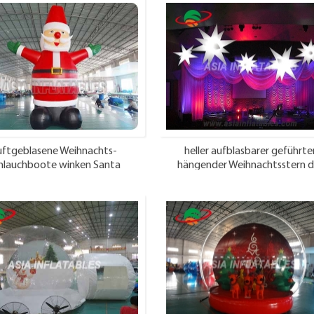
uftgeblasene Weihnachts-
heller aufblasbarer geführte
hlauchboote winken Santa
hängender Weihnachtsstern d
Beleuchtung