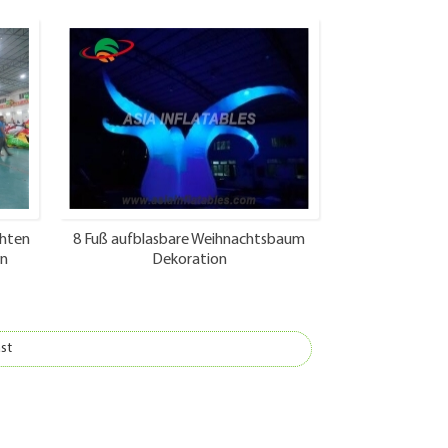
chten
8 Fuß aufblasbare Weihnachtsbaum
on
Dekoration
st