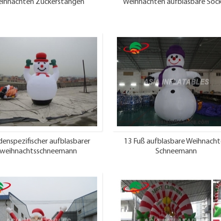
ihnachten Zuckerstangen
Weihnachten aufblasbare Soc
enspezifischer aufblasbarer
13 Fuß aufblasbare Weihnach
weihnachtsschneemann
Schneemann