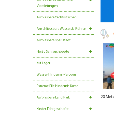
Aufblasbare Wasserparks
Vermietungen
Aufblasbare Yachtrutschen
Anschliessbare Wasserski-Röhren
Aufblasbare spaßstadt
Heiße Schlauchboote
auf Lager
Wasser-Hindernis-Parcours
Extreme Eile Hindernis Kurse
20 Mete
Aufblasbare Land Park
Kinder-Fahrgeschäfte