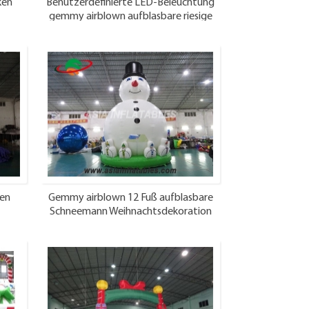
ken
Benutzerdefinierte LED-Beleuchtung
gemmy airblown aufblasbare riesige
Weihnachten aufblasbare
ten
Gemmy airblown 12 Fuß aufblasbare
Schneemann Weihnachtsdekoration