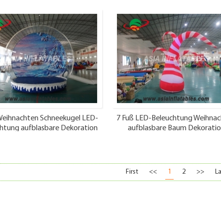
Weihnachten Schneekugel LED-
7 Fuß LED-Beleuchtung Weihna
htung aufblasbare Dekoration
aufblasbare Baum Dekorati
First
<<
1
2
>>
La