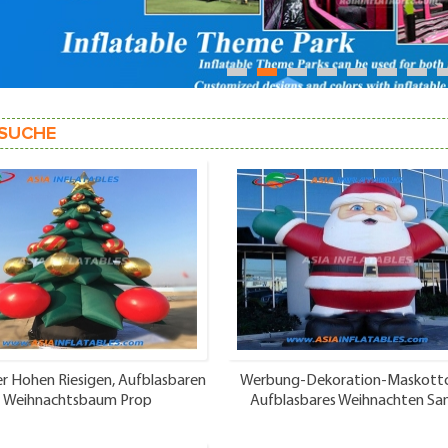
1
2
3
4
5
6
7
SUCHE
r Hohen Riesigen, Aufblasbaren
Werbung-Dekoration-Maskott
Weihnachtsbaum Prop
Aufblasbares Weihnachten Sa