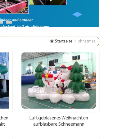
8
9
Startseite
/
christmas
chen
Luftgeblasenes Weihnachten
nkt
aufblasbare Schneemann