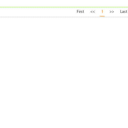
First
<<
1
>>
Last