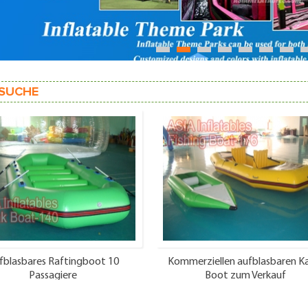
1
2
3
4
5
6
7
SUCHE
fblasbares Raftingboot 10
Kommerziellen aufblasbaren K
Passagiere
Boot zum Verkauf