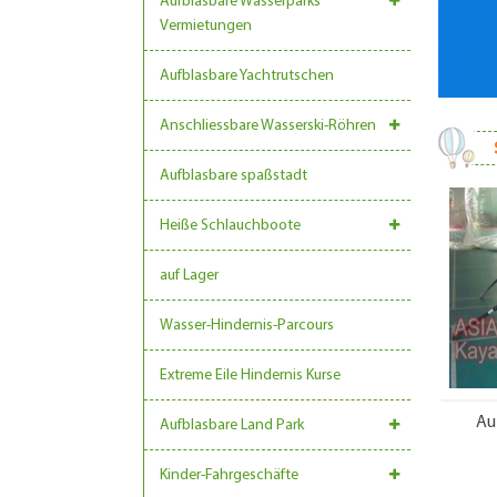
Aufblasbare Wasserparks
Vermietungen
Aufblasbare Yachtrutschen
Anschliessbare Wasserski-Röhren
Aufblasbare spaßstadt
Heiße Schlauchboote
auf Lager
Wasser-Hindernis-Parcours
Extreme Eile Hindernis Kurse
Au
Aufblasbare Land Park
Kinder-Fahrgeschäfte