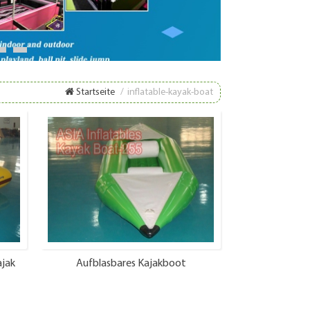
8
9
Startseite
/
inflatable-kayak-boat
ajak
Aufblasbares Kajakboot