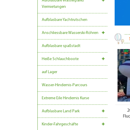
Aufblasbare Wasserparks
Vermietungen
Aufblasbare Yachtrutschen
Anschliessbare Wasserski-Röhren
Aufblasbare spaßstadt
Heiße Schlauchboote
auf Lager
Wasser-Hindernis-Parcours
Extreme Eile Hindernis Kurse
2
Aufblasbare Land Park
Flu
Kinder-Fahrgeschäfte