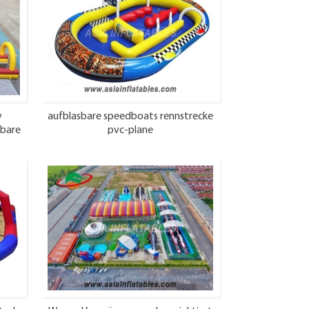
y
aufblasbare speedboats rennstrecke
sbare
pvc-plane