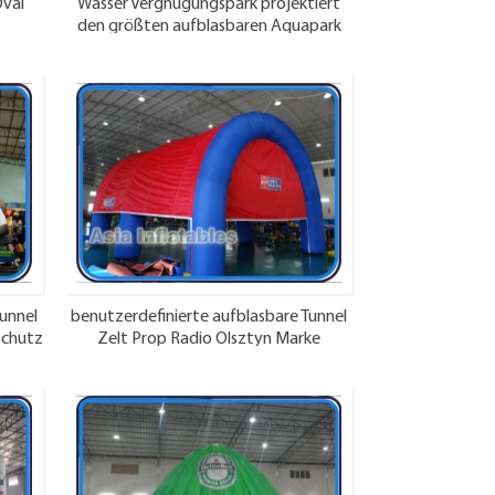
val
Wasser Vergnügungspark projektiert
den größten aufblasbaren Aquapark
für Spielplätze
Tunnel
benutzerdefinierte aufblasbare Tunnel
Schutz
Zelt Prop Radio Olsztyn Marke
Promotionen Polen