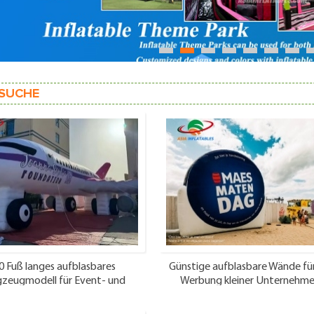
1
2
3
4
5
6
7
SUCHE
0 Fuß langes aufblasbares
Günstige aufblasbare Wände für
gzeugmodell für Event- und
Werbung kleiner Unternehm
Partydekoration