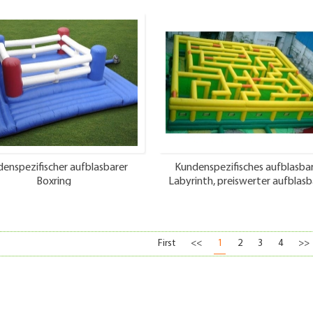
enspezifischer aufblasbarer
Kundenspezifisches aufblasba
Boxring
Labyrinth, preiswerter aufblasb
Labyrinth-Labyrinthlieferan
First
<<
1
2
3
4
>>