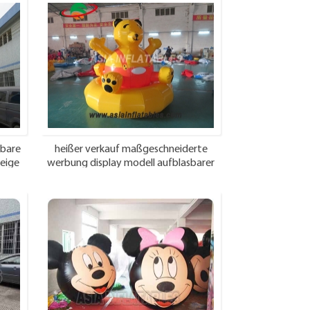
sbare
heißer verkauf maßgeschneiderte
zeige
werbung display modell aufblasbarer
bär