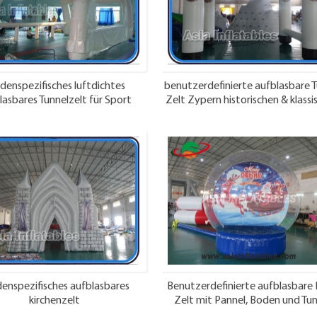
denspezifisches luftdichtes
benutzerdefinierte aufblasbare 
lasbares Tunnelzelt für Sport
Zelt Zypern historischen & klassi
nets russische Föderation
Fahrzeuge Club
enspezifisches aufblasbares
Benutzerdefinierte aufblasbare 
kirchenzelt
Zelt mit Pannel, Boden und Tun