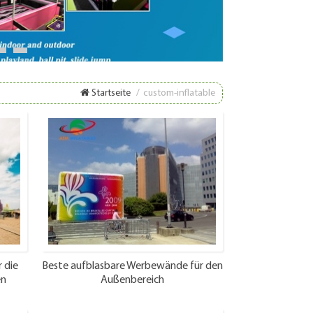
8
9
Startseite
/
custom-inflatable
 die
Beste aufblasbare Werbewände für den
en
Außenbereich