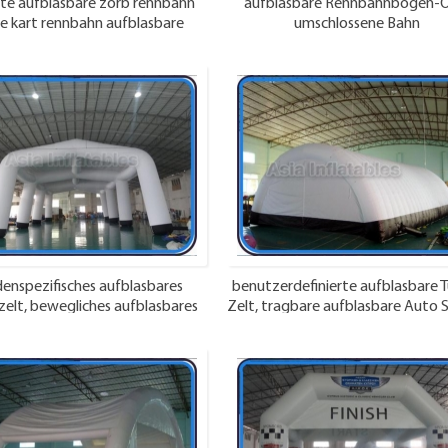
bte aufblasbare zorb rennbahn
aufblasbare Rennbahnbogen-O
le kart rennbahn aufblasbare
umschlossene Bahn
enspezifisches aufblasbares
benutzerdefinierte aufblasbare 
zelt, bewegliches aufblasbares
Zelt, tragbare aufblasbare Auto 
Ereigniszelt kuwait
pakistan