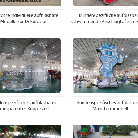
ichte individuelle aufblasbare
kundenspezifische aufblasba
Modelle zur Dekoration
schwimmende Anschlagtafel im F
für die Werbung
enspezifisches aufblasbares
kundenspezifisches aufblasba
ransparentes Kuppelzelt
Mannformmodell