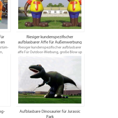
für
Riesiger kundenspezifischer
ten
aufblasbarer Affe für Außenwerbung
stüm-
Riesiger kundenspezifischer aufblasbarer
n,
affe Für Outdoor-Werbung, große Blow up
Tiere Requisiten für die Förderung Ihrer
 andere
Geschäft, Schlauchboote zu mieten oder zu
ommen.
verkaufen.
ng-
Aufblasbare Dinosaurier für Jurassic
Park