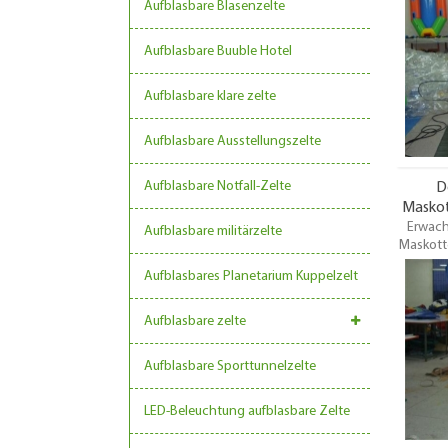
Aufblasbare Blasenzelte
befestigt
eine
Aufblasbare Buuble Hotel
Aufblasbare klare zelte
Aufblasbare Ausstellungszelte
Aufblasbare Notfall-Zelte
D
Maskot
Erwach
Aufblasbare militärzelte
Maskott
Kostüm,
Aufblasbares Planetarium Kuppelzelt
Kitty 
Mas
V
Aufblasbare zelte
Karneval
Veransta
Aufblasbare Sporttunnelzelte
LED-Beleuchtung aufblasbare Zelte