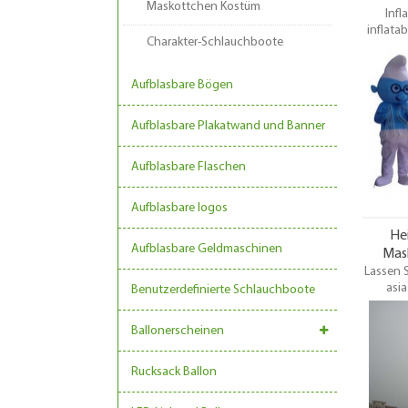
Maskottchen Kostüm
Infl
inflata
Charakter-Schlauchboote
cartoon
Cartoo
Aufblasbare Bögen
Aufblasbare Plakatwand und Banner
Aufblasbare Flaschen
Aufblasbare logos
He
Aufblasbare Geldmaschinen
Mas
Lassen 
asi
Benutzerdefinierte Schlauchboote
Maskott
aufbla
Ballonerscheinen
Desi
Charakt
aufblas
Rucksack Ballon
nächste
Veransta