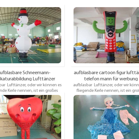
ufblasbare Schneemann-
aufblasbare cartoon figur luftt
ikaturabbildung Lufttänzer
telefon mann für werbung
bar Lufttänzer, oder wir können es
aufblasbar Lufttänzer, oder wir kön
ende Kerle nennen, ist ein großes
fliegende Kerle nennen, ist ein gr
bares Vorrichtungen, die ein langes
aufblasbares Vorrichtungen, die ein 
 umfassen, das an einem Lüfter
Rohr umfassen, das an einem Lüf
 ist, der das Rohr verursacht sich in
befestigt ist, der das Rohr verursacht 
r tanzenden oder bewegenden
einer tanzenden oder bewegend
Bewegung bewegen.
Bewegung bewegen.