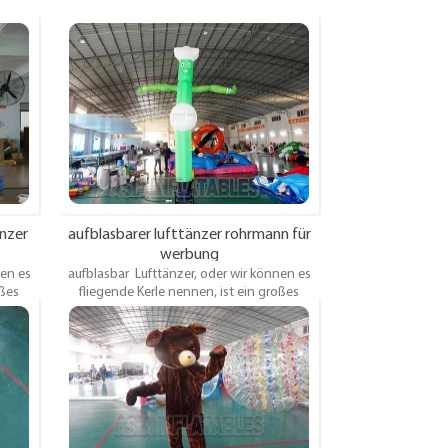
änzer
aufblasbarer lufttänzer rohrmann für
werbung
nen es
aufblasbar Lufttänzer, oder wir können es
oßes
fliegende Kerle nennen, ist ein großes
langes
aufblasbares Vorrichtungen, die ein langes
ter
Rohr umfassen, das an einem Lüfter
sich in
befestigt ist, der das Rohr verursacht sich in
en
einer tanzenden oder bewegenden
Bewegung bewegen.