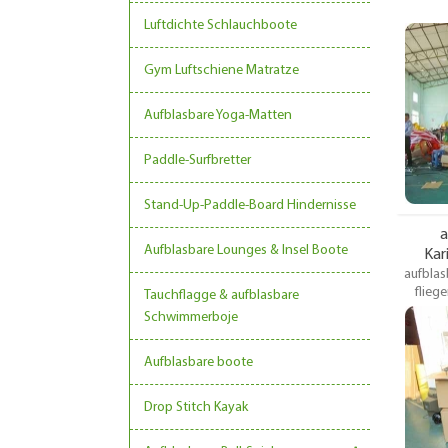
Luftdichte Schlauchboote
Gym Luftschiene Matratze
Aufblasbare Yoga-Matten
Paddle-Surfbretter
Stand-Up-Paddle-Board Hindernisse
a
Aufblasbare Lounges & Insel Boote
Kar
aufblas
flieg
Tauchflagge & aufblasbare
aufblas
Schwimmerboje
Rohr
befestigt
Aufblasbare boote
eine
Drop Stitch Kayak