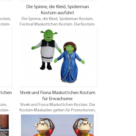
Die Spinne, die Kleid, Spiderman
Kostüm ausführt
ostüm,
Die Spinne, die Kleid, Spiderman Kostüm,
ostüm-
Festival Maskottchen Kostüm. Die Kostüm-
n,
Maskaden gelten für Promotionen,
Vergnügungen, Themenparks,
 andere
Karnevalsfeiern, Festival, Verleih und andere
ommen.
Veranstaltungen.Oem / odmist willkommen.
ttchen
Shrek und Fiona Maskottchen Kostüm
für Erwachsene
tüm,
Shrek und Fiona Maskottchen Kostüm. Die
stüm-
Kostüm-Maskaden gelten für Promotionen,
n,
Vergnügungen, Themenparks,
Karnevalsfeiern, Festival, Verleih und andere
 andere
Veranstaltungen.Oem / odmist willkommen.
ommen.