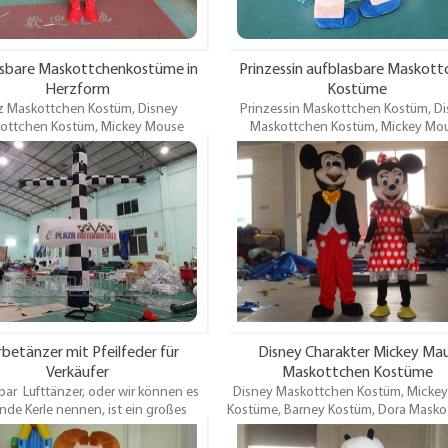
asbare Maskottchenkostüme in
Prinzessin aufblasbare Maskott
Herzform
Kostüme
z Maskottchen Kostüm, Disney
Prinzessin Maskottchen Kostüm, D
ottchen Kostüm, Mickey Mouse
Maskottchen Kostüm, Mickey Mo
 Barney Kostüm, Dora Maskottchen
Kostüme, Barney Kostüm, Dora Masko
 Kongfu Panda, Grauer Wolf, Hellon
Kostüm, Kongfu Panda, Grauer Wolf, 
Maskottchen Kostüm. Die Kostüm-
Kitty Maskottchen Kostüm. Die Kos
ottchen gelten für Promotions,
Maskottchen gelten für Promotio
ergnügungen, Themenparks,
Vergnügungen, Themenparks,
spartys, Festivals, Vermietung und
Karnevalspartys, Festivals, Vermietu
 Veranstaltungen. OEM / ODM ist
andere Veranstaltungen. OEM / OD
willkommen.
willkommen.
betänzer mit Pfeilfeder für
Disney Charakter Mickey Ma
Verkäufer
Maskottchen Kostüme
bar Lufttänzer, oder wir können es
Disney Maskottchen Kostüm, Micke
ende Kerle nennen, ist ein großes
Kostüme, Barney Kostüm, Dora Masko
bares Vorrichtungen, die ein langes
Kostüm, Kongfu Panda, Grau Wolf, 
 umfassen, das an einem Lüfter
Kitty Maskottchen Kostüm. Die Kos