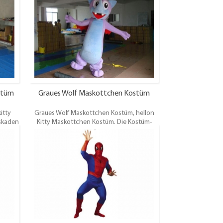
n,
Promotionen, Vergnügungen, Themenparks,
Karnevalsfeiern, Festival, Verleih und andere
 andere
Veranstaltungen.Oem / odmist willkommen.
ommen.
stüm
Graues Wolf Maskottchen Kostüm
itty
Graues Wolf Maskottchen Kostüm, hellon
skaden
Kitty Maskottchen Kostüm. Die Kostüm-
ngen,
Maskaden gelten für Promotionen,
val,
Vergnügungen, Themenparks,
.Oem /
Karnevalsfeiern, Festival, Verleih und andere
Veranstaltungen.Oem / odmist willkommen.