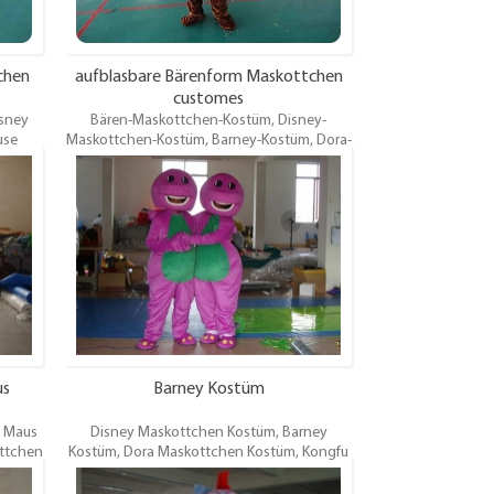
chen
aufblasbare Bärenform Maskottchen
customes
isney
Bären-Maskottchen-Kostüm, Disney-
use
Maskottchen-Kostüm, Barney-Kostüm, Dora-
ttchen
Maskottchen-Kostüm, Kongfu Panda, Grauer
Hellon
Wolf, Hellon Kitty-Maskottchen-Kostüm Die
tüm-
Kostüm-Maskottchen gelten für Promotions,
ns,
Vergnügungen, Themenparks,
Karnevalspartys, Festivals, Vermietung und
ng und
andere Veranstaltungen. OEM / ODM ist
M ist
willkommen.
us
Barney Kostüm
y Maus
Disney Maskottchen Kostüm, Barney
ttchen
Kostüm, Dora Maskottchen Kostüm, Kongfu
Hölle
Panda, grau Wolf, Hölle Maidy Maskottchen
tüm-
Kostüm. Die Kostüm-Maskaden gelten für