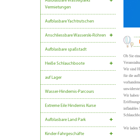
Aufblasbare Wasserparks
Vermietungen
Aufblasbare Yachtrutschen
Anschliessbare Wasserski-Röhren
Aufblasbare spaßstadt
Ob Sie ein
Veranstaltu
Heiße Schlauchboote
Wir sind H
für die au
auf Lager
vorhandene
unwidersteh
Wasser-Hindernis-Parcours
Wir haben 
Eröffnungs
Extreme Eile Hindernis Kurse
inflatable
Schlauchbo
Aufblasbare Land Park
Wir laden S
Kinder-Fahrgeschäfte