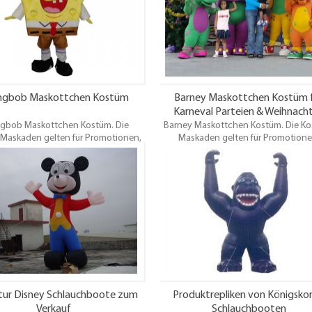
ngbob Maskottchen Kostüm
Barney Maskottchen Kostüm 
Karneval Parteien & Weihnach
gbob Maskottchen Kostüm. Die
Barney Maskottchen Kostüm. Die Ko
Maskaden gelten für Promotionen,
Maskaden gelten für Promotione
ergnügungen, Themenparks,
Vergnügungen, Themenparks,
sfeiern, Festival, Verleih und andere
Karnevalsfeiern, Festival, Verleih und
ltungen.Oem / odmist willkommen.
Veranstaltungen.Oem / odmist willk
tur Disney Schlauchboote zum
Produktrepliken von Königsko
Verkauf
Schlauchbooten