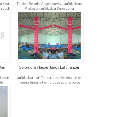
m Kauf
Finden Sie tolle AngeboteAsia aufblasbare
en auch
Markezumaufblasbar Dinosaurier
 urlaub
,aufblasbarRentier ,aufblasbarHai ,Jura Park
,aufblasbarTiger ,aufblasbarWal
ter
Solomons Flieger Jungs Luft Tänzer
nehmen
aufblasbar Luft Tänzer, oder wir können es
te
fliegen Jungs ist ein großes aufblasbares
 Leben
Vorrichtungen, die ein langes Rohr
rten
umfassen, das an einem Ventilator befestigt
ren
ist, der das Rohr verursacht Sich in einer
in ein
Tanz- oder Klappbewegung bewegen.
 Ihrem
ondere
n eines