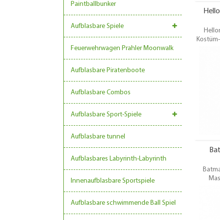
Paintballbunker
Hell
Aufblasbare Spiele
Hello
Kostüm-
Feuerwehrwagen Prahler Moonwalk
V
Karneval
Veransta
Aufblasbare Piratenboote
Aufblasbare Combos
Aufblasbare Sport-Spiele
Aufblasbare tunnel
Ba
Aufblasbares Labyrinth-Labyrinth
Batma
Mas
Innenaufblasbare Sportspiele
Mas
V
Aufblasbare schwimmende Ball Spiel
Karneval
Veransta