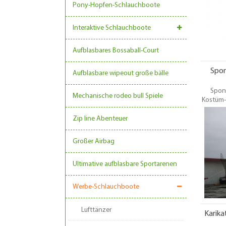
Pony-Hopfen-Schlauchboote
Interaktive Schlauchboote
Aufblasbares Bossaball-Court
Spo
Aufblasbare wipeout große bälle
Spon
Mechanische rodeo bull Spiele
Kostüm-
V
Karneval
Zip line Abenteuer
Veransta
Großer Airbag
Ultimative aufblasbare Sportarenen
Werbe-Schlauchboote
Lufttänzer
Karika