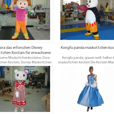
 ist, der das Rohr verursacht sich in
Maskaden gelten für Promotione
r tanzenden oder bewegenden
Vergnügungen, Themenparks,
Bewegung bewegen.
Karnevalsfeiern, Festival, Verleih und
Veranstaltungen.Oem / odmist willk
ora das erforschen Disney
Kongfu panda maskottchen ko
tchen Kostüm für erwachsene
sene Maskottchenkostüme, Dora
Bühnenaufführung
Kongfu panda, grauer wolf, hellon k
chen Kostüm, Disney Maskottchen
maskottchen kostüm Die Kostüm-Ma
 Kongfu Panda, grauer Wolf, Hölle
gelten für Promotionen, Vergnügu
Maskottchen Kostüm. Die Kostüm-
Themenparks, Karnevalsfeiern, Festi
kaden gelten für Promotionen,
Verleih und andere Veranstaltungen
ergnügungen, Themenparks,
odmist willkommen.
sfeiern, Festival, Verleih und andere
ltungen.Oem / odmist willkommen.