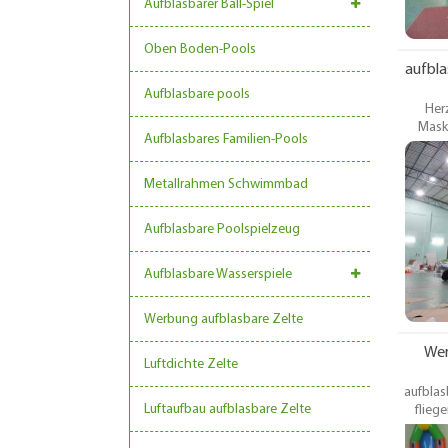
Aufblasbarer Ball-Spiel
Oben Boden-Pools
aufbl
Aufblasbare pools
Her
Mask
Aufblasbares Familien-Pools
Kostüme,
Kostüm,
Kitty 
Metallrahmen Schwimmbad
Mask
V
Aufblasbare Poolspielzeug
Karneval
andere
Aufblasbare Wasserspiele
Werbung aufblasbare Zelte
Wer
Luftdichte Zelte
aufblas
Luftaufbau aufblasbare Zelte
flieg
aufblas
Rohr