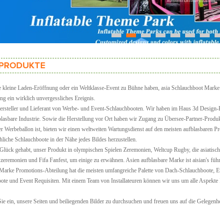
1
2
3
4
5
6
7
PRODUKTE
e kleine Laden-Eröffnung oder ein Weltklasse-Event zu Bühne haben, asia Schlauchboot Marke h
ng ein wirklich unvergessliches Ereignis.
ersteller und Lieferant von Werbe- und Event-Schlauchbooten. Wir haben im Haus 3d Design-
fblasbare Industrie. Sowie die Herstellung vor Ort haben wir Zugang zu Übersee-Partner-Produk
r Werbeballon ist, bieten wir einen weltweiten Wartungsdienst auf den meisten aufblasbaren Pr
liche Schlauchboote in der Nähe jedes Bildes herzustellen.
Glück gehabt, unser Produkt in olympischen Spielen Zeremonien, Weltcup Rugby, die asiatisch
zeremonien und Fifa Fanfest, um einige zu erwähnen. Asien aufblasbare Marke ist aisian's füh
s Marke Promotions-Abteilung hat die meisten umfangreiche Palette von Dach-Schlauchboote, E
ote und Event Requisiten. Mit einem Team von Installateuren können wir uns um alle Aspekte
ie ein, unsere Seiten und beiliegenden Bilder zu durchsuchen und freuen uns auf die Gelegenhei