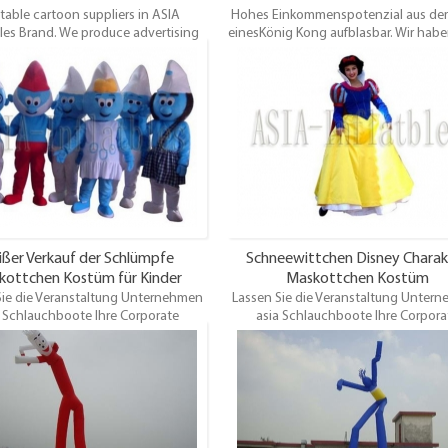
atable cartoon suppliers in ASIA
Hohes Einkommenspotenzial aus de
bles Brand. We produce advertising
einesKönig Kong aufblasbar. Wir hab
 toys, Bear Spiderman, Hello Kitty
andere themenorientierte ballone wie
n, Comics, Disney Mickey Mouse,
themed ballons zu drachen.
funny advertising cartoons.
ißer Verkauf der Schlümpfe
Schneewittchen Disney Charak
kottchen Kostüm für Kinder
Maskottchen Kostüm
Sie die Veranstaltung Unternehmen
Dramen und Karikaturen
Lassen Sie die Veranstaltung Unter
a Schlauchboote Ihre Corporate
asia Schlauchboote Ihre Corpora
chen in eine größere als das Leben
Maskottchen in eine größere als das
sbare Replik. Unsere talentierten
aufblasbare Replik. Unsere talentie
gner können Ihren aufblasbaren
Designer können Ihren aufblasba
er oder Maskottchen wieder in ein
Charakter oder Maskottchen wieder 
bares, das ein Eyecatcher bei Ihrem
aufblasbares, das ein Eyecatcher bei
n Laden Eröffnung oder besondere
nächsten Laden Eröffnung oder bes
ltung werden. Die Produktion eines
Veranstaltung werden. Die Produktio