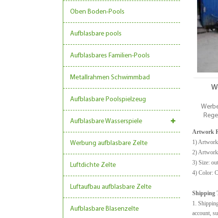
Farbs
Oben Boden-Pools
Drehf
Formen
Aufblasbare pools
Aufblasbares Familien-Pools
Metallrahmen Schwimmbad
W
Aufblasbare Poolspielzeug
Werbe
Rege
Aufblasbare Wasserspiele
SerieWar
Artwork R
seit Jah
inn
1) Artwork
Werbung aufblasbare Zelte
Schat
2) Artwork 
niedr
3) Size: ou
Luftdichte Zelte
4) Color: 
Luftaufbau aufblasbare Zelte
Shipping 
1. Shippin
Aufblasbare Blasenzelte
account, s