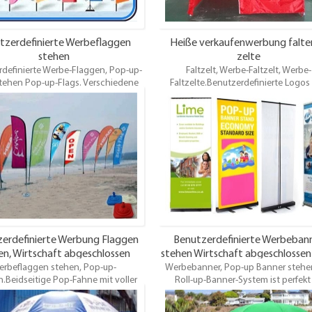
tzerdefinierte Werbeflaggen
Heiße verkaufenwerbung falt
stehen
zelte
definierte Werbe-Flaggen, Pop-up-
Faltzelt, Werbe-Faltzelt, Werbe-
stehen Pop-up-Flags. Verschiedene
Faltzelte.Benutzerdefinierte Logos
ige Pop-Fahne mit voller Phantasie,
Werbe-Druck ist verfügbar. Wir biete
 Sie jedes kundenspezifische Bild
Lösung Wärmeübertragung Aufdruc
rbsublimation Druck. Eine niedliche,
Seide Druck Service.Es ist einfach, in
artige und innovative Drehfahne,
kurzer Zeit einzurichten und abzun
ch in verschiedenen Formen, die die
gleiche Hardware teilt.
erdefinierte Werbung Flaggen
Benutzerdefinierte Werbeban
en, Wirtschaft abgeschlossen
stehen Wirtschaft abgeschlossen
rbeflaggen stehen, Pop-up-
Stand Pop-up-Flags
Werbebanner, Pop-up Banner stehen
up Banner stehen
.Beidseitige Pop-Fahne mit voller
Roll-up-Banner-System ist perfekt 
Phantasie.Drucken Sie jedes
unterwegs Werbung.Wie andere einzi
undenspezifische Bild durch
Banner, dieses Display-System autom