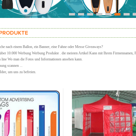
1
2
3
4
5
6
7
PRODUKTE
che nach einem Ballon, ein Banner, eine Fahne oder Messe Giveaways?
über 10.000
Werbung
Werbung
Produkte
. die meisten
Artikel
Kann mit Ihrem Firmennamen, Fi
 line
Wo man die Fotos und Informationen ansehen kann.
nung scannen ...
Idee, um uns zu befreien.