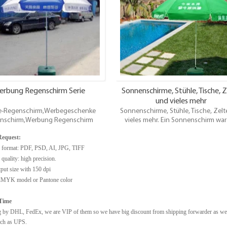
ublimation Druck.Eine niedliche,
rollt Messe-Display-Grafiken in die Ba
einzigartige und innovative
Roll-up-Banner-Display-System ist be
ahne.Erhältlich in verschiedenen
fast sofort zu gehen, indem man einf
, die die gleiche Hardware teilt.
Teleskopstange überzieht und das 
herauszieht!
erbung Regenschirm Serie
Sonnenschirme, Stühle, Tische, Z
und vieles mehr
-Regenschirm,Werbegeschenke
Sonnenschirme, Stühle, Tische, Zelt
nschirm,Werbung Regenschirm
vieles mehr. Ein Sonnenschirm war
 der effizienteste Weg, um Schatten
effizienteste Weg, um Schatten s
equest:
rhunderten zu bieten. Wir bieten die
Jahrhunderten zu bieten. Wir biete
ovativsten und zuverlässigsten
innovativsten und zuverlässigst
 format: PDF, PSD, AI, JPG, TIFF
tenprodukte für den Strand zum
Schattenprodukte für den Strand
quality: high precision.
igsten Alltag und am selben Tag
niedrigsten Alltag und am selben 
tput size with 150 dpi
Versand.
Versand.
CMYK model or Pantone color
Time
g by DHL, FedEx, we are VIP of them so we have big discount from shipping forwarder as we
uch as UPS.