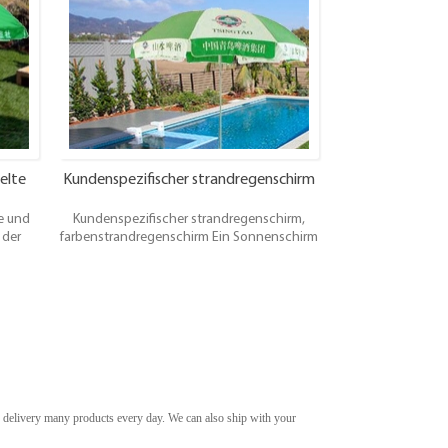
sis.Das
Förderung, Verkauf von Stand, Party,
reit,
Hochzeit im Freien,Messe,Fair, produkt
ach die
show, feier,Gartenhaus und
Banner
Familienpicknick.
elte
Kundenspezifischer strandregenschirm
e und
Kundenspezifischer strandregenschirm,
 der
farbenstrandregenschirm Ein Sonnenschirm
eit
war der effizienteste Weg, um Schatten seit
n die
Jahrhunderten zu bieten. Wir bieten die
en
innovativsten und zuverlässigsten
 zum
Schattenprodukte für den Strand zum
Tag
niedrigsten Alltag und am selben Tag
Versand.
 delivery many products every day.
We can also ship with your