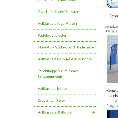
Luftdichte Schlauchboote
Gym Luftschiene Matratze
Benu
Aufblasbare Yoga-Matten
Benutzer
Flags, 
Paddle-Surfbretter
einseit
Drucken
durch Fa
Stand-Up-Paddle-Board Hindernisse
einzig
Erhältli
Aufblasbare Lounges & Insel Boote
Tauchflagge & aufblasbare
Schwimmerboje
Aufblasbare boote
Benutz
steh
Drop Stitch Kayak
We
Flaggen
Aufblasbarer Ball-Spiel
k