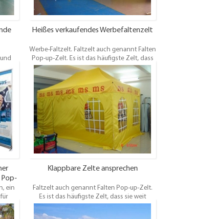
ende
Heißes verkaufendes Werbefaltenzelt
Werbe-Faltzelt. Faltzelt auch genannt Falten
 und
Pop-up-Zelt. Es ist das häufigste Zelt, dass
n hohe
sie weit verbreitet sindAlle Arten von
k und
Veranstaltungen,Sportveranstaltung,Outdoor-
nerhalb
Förderung, Verkauf von Stand, Party,
ehmen.
Hochzeit im Freien,Messe,Fair, produkt
show, feier,Gartenhaus und
Familienpicknick.
ner
Klappbare Zelte ansprechen
 Pop-
, ein
Faltzelt auch genannt Falten Pop-up-Zelt.
für
Es ist das häufigste Zelt, dass sie weit
ehbare
verbreitet sindAlle Arten von
atisch
Veranstaltungen,Sportveranstaltung,Outdoor-