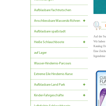
Aufblasbare Yachtrutschen
Anschliessbare Wasserski-Röhren
Aufblasbare spaßstadt
Auf der Su
Wir haben 
Heiße Schlauchboote
Katalog
On
Eine Zeich
auf Lager
Irgendeine 
Wasser-Hindernis-Parcours
Extreme Eile Hindernis Kurse
Aufblasbare Land Park
Kinder-Fahrgeschäfte