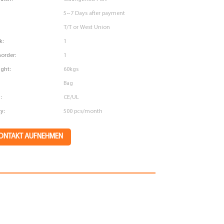
5~7 Days after payment
T/T or West Union
k:
1
order:
1
ght:
60kgs
Bag
:
CE/UL
y:
500 pcs/month
KONTAKT AUFNEHMEN