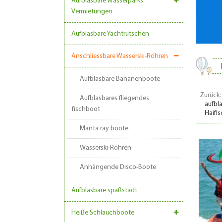
Aufblasbare Wasserparks
Vermietungen
Aufblasbare Yachtrutschen
Anschliessbare Wasserski-Röhren
Aufblasbare Bananenboote
Zurück:
Aufblasbares fliegendes
aufbl
fischboot
Haifi
Manta ray boote
Wasserski-Röhren
Anhängende Disco-Boote
Aufblasbare spaßstadt
Heiße Schlauchboote