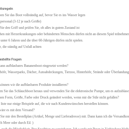
itsregeln
en Sie das Boot vollständig auf, bevor Sie es ins Wasser legen
spersonal (3-12 je nach Größe)
 Sie den Griff und prüfen Sie, ob alles in gutem Zustand ist
hen mit Herzerkrankungen oder behinderten Menschen dürfen nicht an diesem Spiel teilnehme
 unter 6 Jahren und die über 60-Jährigen dürfen nicht spielen.
er, die ständig auf Unfall achten
estellte Fragen
ann aufblasbares Bananenboot eingesetzt werden?
höfe, Wasserparks, Dächer, Autoabdeckungen, Tierzoo, Hinterhöfe, Strände oder Überlandung
önnen wir die aufblasbaren Produkte installieren?
n Sie das Schlauchboot heraus und verwenden Sie die elektronische Pumpe, um es aufzublase
n Form, Größe, Farbe oder Druck geändert werden, wenn mir die Stile nicht gefallen?
h liste nur einige Beispiele auf, die wir nach Kundenwünschen herstellen können.
wäre es mit dem Versand?
 Sie mir den Bestellplan (Artikel, Menge und Lieferadresse) mit. Dann kann ich die Versandkos
ch Meer oder durch Eil. )
 auch die Möglichkeit, Ihre Spedition zu vereinbaren. Ich werde mit Ihnen in Verbindung blei