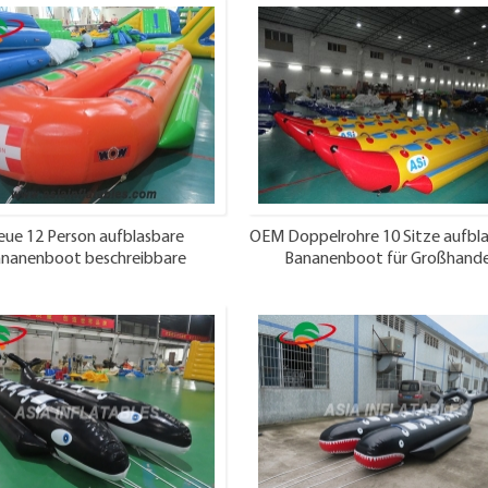
ue 12 Person aufblasbare
OEM Doppelrohre 10 Sitze aufbl
nanenboot beschreibbare
Bananenboot für Großhande
Sportarten