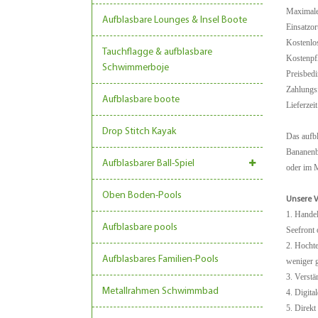
Maximale
Aufblasbare Lounges & Insel Boote
Einsatzo
Kostenlos
Tauchflagge & aufblasbare
Kostenpf
Schwimmerboje
Preisbed
Zahlungsf
Aufblasbare boote
Lieferzei
Drop Stitch Kayak
Das aufbl
Bananenb
Aufblasbarer Ball-Spiel
oder im M
Oben Boden-Pools
Unsere V
1. Hande
Aufblasbare pools
Seefront 
2. Hochte
Aufblasbares Familien-Pools
weniger g
3. Verstä
Metallrahmen Schwimmbad
4. Digita
5. Direkt