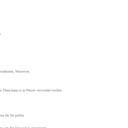
n
sstationen, Wassersee,
n. Dann kann es in Wasser verwendet werden.
ten für Sie prüfen
ben, um den Versand zu arrangieren.