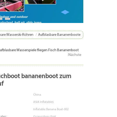
8
9
bare Wasserski-Röhren
/
Aufblasbare Bananenboote
aufblasbare Wasserspiele fliegen Fisch Bananenboot
:Nächste
uf
China
ASIA Inflatables
Inflatable Banana Boat-002
Hafen:
Guangzhou Port