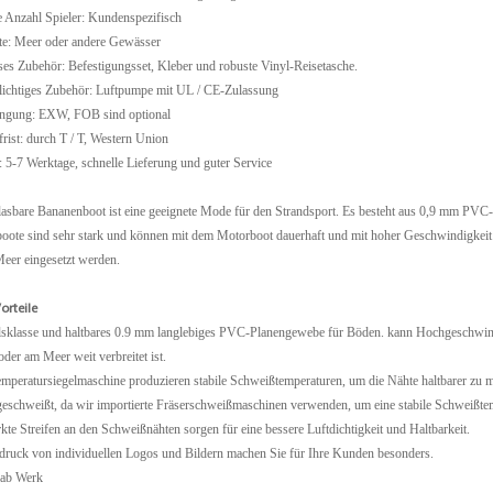
 Anzahl Spieler: Kundenspezifisch
rte: Meer oder andere Gewässer
es Zubehör: Befestigungsset, Kleber und robuste Vinyl-Reisetasche.
lichtiges Zubehör: Luftpumpe mit UL / CE-Zulassung
ingung: EXW, FOB sind optional
rist: durch T / T, Western Union
t: 5-7 Werktage, schnelle Lieferung und guter Service
asbare Bananenboot ist eine geeignete Mode für den Strandsport. Es besteht aus 0,9 mm PVC-Pla
oote sind sehr stark und können mit dem Motorboot dauerhaft und mit hoher Geschwindigkei
eer eingesetzt werden.
orteile
lsklasse und haltbares 0.9 mm langlebiges PVC-Planengewebe für Böden. kann Hochgeschwindi
oder am Meer weit verbreitet ist.
mperatursiegelmaschine produzieren stabile Schweißtemperaturen, um die Nähte haltbarer zu 
eschweißt, da wir importierte Fräserschweißmaschinen verwenden, um eine stabile Schweißtem
rkte Streifen an den Schweißnähten sorgen für eine bessere Luftdichtigkeit und Haltbarkeit.
ldruck von individuellen Logos und Bildern machen Sie für Ihre Kunden besonders.
 ab Werk