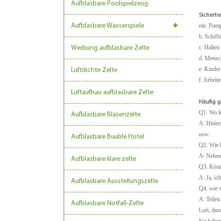
Aufblasbare Poolspielzeug
Sicherhe
ein. Pump
Aufblasbare Wasserspiele
b. Schiff
c. Halten
Werbung aufblasbare Zelte
d. Mensc
e. Kinder
Luftdichte Zelte
f. Arbeit
Luftaufbau aufblasbare Zelte
Häufig g
Q1. Wo k
Aufblasbare Blasenzelte
A: Hinter
usw.
Aufblasbare Buuble Hotel
Q2. Wie k
A: Nehme
Aufblasbare klare zelte
Q3. Könne
A: Ja, ic
Aufblasbare Ausstellungszelte
Q4. wie 
A: Teilen
Aufblasbare Notfall-Zelte
Luft, dur
Sie haben