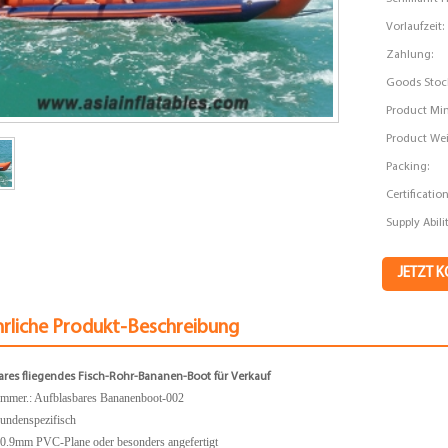
Vorlaufzeit:
Zahlung:
Goods Stoc
Product Min
Product Wei
Packing:
Certification
Supply Abilit
JETZT 
hrliche Produkt-Beschreibung
ares fliegendes Fisch-Rohr-Bananen-Boot für Verkauf
ummer.:
Aufblasbares Bananenboot-002
undenspezifisch
: 0.9mm PVC-Plane oder besonders angefertigt