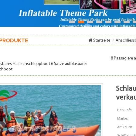
1
2
3
4
5
6
7
PRODUKTE
Startseite
/
Anschliess
8 Passagiere 
asbares Haifischschleppboot 6 Sätze aufblasbares
schboot
schlauchboot bananenboot zum
verka
Herkunft:
Marke:
Artikel-Nr.:
Schifffahrt 