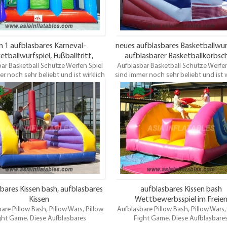
eses Schlauchboot frühzeitig.
dieses Schlauchboot frühzeitig
in 1 aufblasbares Karneval-
neues aufblasbares Basketballwurf
etballwurfspiel, Fußballtritt,
aufblasbarer Basketballkorbsc
ar Basketball Schütze Werfen Spiel
blasbares Bogenschießenziel
Aufblasbar Basketball Schütze Werfen
r noch sehr beliebt und ist wirklich
sind immer noch sehr beliebt und ist w
eine sehr gute Idee für ein
eine sehr gute Idee für ein
rmietungsunternehmen. Also
Vermietungsunternehmen. Als
hen Sie Ihre Kunden nicht, die sich
enttäuschen Sie Ihre Kunden nicht, d
leicht anderswo umsehen! Diese
vielleicht anderswo umsehen! Di
all werfen Spiel ist für jedes Alter
Basketball werfen Spiel ist für jedes 
net und macht großen Spaß. Um
geeignet und macht großen Spaß
chungen zu vermeiden, buchen Sie
Enttäuschungen zu vermeiden, buch
eses Schlauchboot frühzeitig.
dieses Schlauchboot frühzeitig
bares Kissen bash, aufblasbares
aufblasbares Kissen bash
Kissen
Wettbewerbsspiel im Freie
are Pillow Bash, Pillow Wars, Pillow
Aufblasbare Pillow Bash, Pillow Wars,
ght Game. Diese Aufblasbares
Fight Game. Diese Aufblasbare