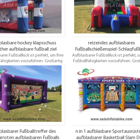
e von Ihnen gewünschte Größe an.
für die von Ihnen gewünschte Größ
blasbare hockey klapsschuss
reizendes aufblasbares
her aufblasbare fußball ziel
Fußballschießenspiel-Schlagfußb
arer Fußballkick ist perfekt, um Ihre
Aufblasbarer Fußballkick ist perfekt, 
Trittsport
fähigkeiten vorzuführen. Großartig
Fußballfähigkeiten vorzuführen. Gro
ts und sehr günstig! Wählen Sie Ihre
für Events und sehr günstig! Wählen S
en Farben und Kunstwerke! Wird
eigenen Farben und Kunstwerke! W
tt mit elektrischem Gebläse und
komplett mit elektrischem Gebläse
rpfählen geliefert und ein Test /
Ankerpfählen geliefert und ein Tes
heitszertifikat. Dieses aufblasbare
Sicherheitszertifikat. Dieses aufbla
tor ist für jedes Alter geeignet und
Fußballtor ist für jedes Alter geeign
macht großen Spaß.
macht großen Spaß.
blasbarer Fußballtreffer des
n in 1 aufblasbare Sportausrüst
rroten aufblasbaren Fußballs
aufblasbarer Basketball Slam 