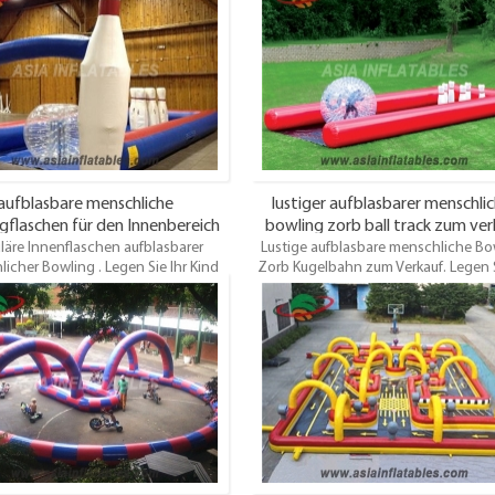
wir dieses Element zu aufblasbarer
Jugend- und Gemeinschaftsgruppen.
ng, es wird völlig sicher und macht
riesige Dartscheibe kann mit ande
hr Spaß. Bringen Sie Ihren Cowboy
Leihgegenständen kombiniert wer
m Inneren des Westens heraus und
Minigolf, Kegelbahnen, Tischfußba
dern Sie einen Freund zu einem
Fußballschießen, Basketballherausfo
lichen Axtwurfwettbewerb heraus.
und Spielepakete.
igantische aufblasbare Axtwurfspiel
 beste Ideal für die Vermietung von
urgen, Partys oder Spielezentren
aufblasbare menschliche
lustiger aufblasbarer menschli
gflaschen für den Innenbereich
bowling zorb ball track zum ver
läre Innenflaschen aufblasbarer
Lustige aufblasbare menschliche Bo
icher Bowling . Legen Sie Ihr Kind
Zorb Kugelbahn zum Verkauf. Legen S
 in den aufblasbaren Durchmesser
Kind einfach in den aufblasbare
 Bowlingkugel hergestellt aus PVC -
Durchmesser von 2 cm Bowlingku
d lassen Sie sie vorwärts laufen, um
hergestellt aus PVC - Plane, und lass
hs 5 'großen, luftdichten Stifte am
sie vorwärts laufen, um die sechs 5 '
r Kabine umzustoßen Aufblasbare
luftdichten Stifte am Ende der Ka
Bowlingbahn.
umzustoßen Aufblasbare Bowlingb