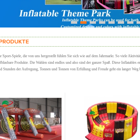
1
2
3
4
5
6
7
PRODUKTE
 Sport-Spiele, die von uns hergestellt fühlen Sie sich wie auf dem Jahrmarkt. So viele Aktivi
lasbare Produkte. Die Wahlen sind endlos und also sind der ganzer Spaß. Diese Inflatables erh
d Stunden der Aufregung, Tonnen und Tonnen von Erfüllung und Freude geht ein langer Weg beim