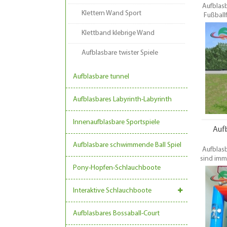
Aufblasb
Klettern Wand Sport
Fußball
für Even
Klettband klebrige Wand
eigen
komple
Anke
Aufblasbare twister Spiele
Sicher
Fußball
Aufblasbare tunnel
Aufblasbares Labyrinth-Labyrinth
Innenaufblasbare Sportspiele
Aufb
Aufblasbare schwimmende Ball Spiel
Aufblasb
sind imme
Pony-Hopfen-Schlauchboote
Ve
enttäusc
Interaktive Schlauchboote
viel
Basketb
Aufblasbares Bossaball-Court
geeig
Enttäus