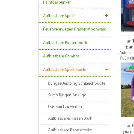
für di
Paintballbunker
Aufblasbare Spiele
Feuerwehrwagen Prahler Moonwalk
auf
Aufblasbare Piratenboote
pant
Aufblasb
Aufblasbare Combos
Fußball
für Even
eigen
Aufblasbare Sport-Spiele
komple
Anke
Bungee Jumping Schlauchboote
Sicher
Fußball
Sumo Ringen Anzüge
Das Spiel zu werfen
Aufblasbares Kissen Bash
auf
Aufblasbare Rennstrecke
purpu