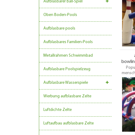
Aufblasbarer Ball-Spiel
bringen 
Ausrüstu
Oben Boden-Pools
viel me
aus de
for
Aufblasbare pools
freund
Dieses g
Aufblasbares Familien-Pools
ist das
Hüpfb
Metallrahmen Schwimmbad
bowlin
Popu
Aufblasbare Poolspielzeug
menschl
einfach
Aufblasbare Wasserspiele
von 2 cm
Plane, un
die sec
Werbung aufblasbare Zelte
Ende de
Luftdichte Zelte
Luftaufbau aufblasbare Zelte