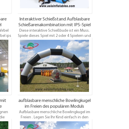
bare
Interaktiver Schießstand Aufblasbare
l
Schießarenakombination mit IPS-Spiel
irbel
kauf
Diese interaktive Schießbude ist ein Muss.
bel ips
Spiele dieses Spiel mit 2 oder 4 Spielern und
kämpfe, indem du mit deiner Nerfgun so
viele Ziele wie möglich triffst. Sie können
dieses Spiel in verschiedenen Themen
spielen, indem Sie die Zielvorgaben ändern.
aufgrund der konstruktion rollen die bälle
automatisch zurück und die pistolen
können am schlauchboot befestigt werden.
 mit
aufblasbare menschliche Bowlingkugel
e
im Freien des populären Moduls
ignen
an
Aufblasbare menschliche Bowlingkugel im
die
Freien . Legen Sie Ihr Kind einfach in den
e,
aufblasbaren Durchmesser von 2 cm
 sowie
Bowlingkugel hergestellt aus PVC - Plane,