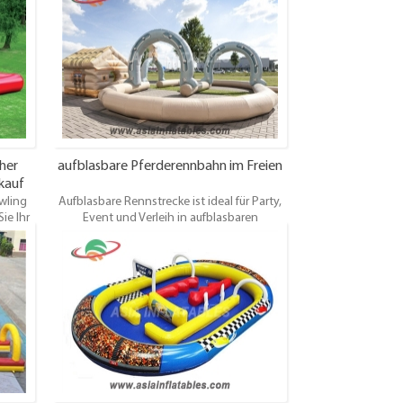
 Eine
und lassen Sie sie vorwärts laufen, um die
ren
sechs 5 'großen, luftdichten Stifte am Ende
den.
der Kabine umzustoßen Aufblasbare
ll,
Bowlingbahn.
rderung
cher
aufblasbare Pferderennbahn im Freien
kauf
wling
Aufblasbare Rennstrecke ist ideal für Party,
ie Ihr
Event und Verleih in aufblasbaren
n
Fahrrädern, Riesen-Trikes, Quads, Zorb-Ball,
gel
Pony-Hop-Pferden, Rennwagen,
en Sie
Rennwagen, neuen elektrischen Renntieren,
großen,
Golfplatz usw. Bitte fordern Sie einen Preis
bine
für die von Ihnen gewünschte Größe an.
ahn.