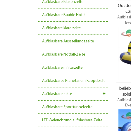
Aufblasbare Blasenzelte
Outdoo
Ca
Aufblasbare Buuble Hotel
Aufblasb
Eve
Fahrräde
Aufblasbare klare zelte
Po
Rennwage
Aufblasbare Ausstellungszelte
Golfplat
für di
Aufblasbare Notfall-Zelte
Aufblasbare militärzelte
Aufblasbares Planetarium Kuppelzelt
belie
Aufblasbare zelte
spie
Aufblasb
Eve
Aufblasbare Sporttunnelzelte
Fahrräde
Po
LED-Beleuchtung aufblasbare Zelte
Rennwage
Golfplat