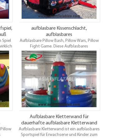
.
dieses Schlauchboot frühzeitig.
spiel,
aufblasbare Kissenschlacht,
huß
aufblasbares
 Spiel
Aufblasbare Pillow Bash, Pillow Wars, Pillow
Kissenschlagwettbewerbsspiel
irklich
Fight Game. Diese Aufblasbares
Kopfkissenspiel mit zwei Schaumstoffkissen
o
und Schutzhelmen. Der Pillow Bash eignet
ie sich
sich für Kinder, Jugendliche und
ese
Erwachsene. Ideal für Feste, Partys, lustige
Alter
Tage usw. Pillow Bash Interactive Inflatable
. Um
ist g Spaß für die ganze Familie.
en Sie
.
Aufblasbare Kletterwand für
n
dauerhafte aufblasbare Kletterwand
 Pillow
Aufblasbare Kletterwand ist ein aufblasbares
für Kinder
s
Sportspiel für Erwachsene und Kinder zum