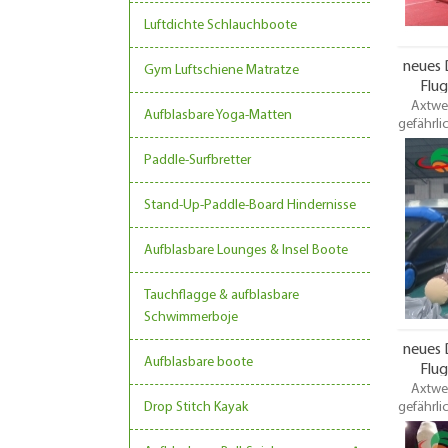
Luftdichte Schlauchboote
neues 
Gym Luftschiene Matratze
Flug
Axtwer
He
Aufblasbare Yoga-Matten
gefährlic
einer F
Paddle-Surfbretter
einem K
bringen 
Ausrüstu
Stand-Up-Paddle-Board Hindernisse
viel me
aus de
Aufblasbare Lounges & Insel Boote
for
freund
Dieses g
Tauchflagge & aufblasbare
ist das
Schwimmerboje
Hüpfb
neues 
Aufblasbare boote
Flug
Axtwer
He
Drop Stitch Kayak
gefährlic
einer F
einem K