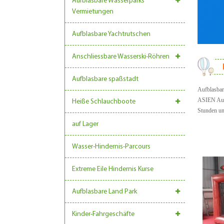
Aufblasbare Wasserparks
Vermietungen
Aufblasbare Yachtrutschen
Anschliessbare Wasserski-Röhren
Aufblasbare spaßstadt
Aufblasbare
ASIEN Aufb
Heiße Schlauchboote
Stunden un
auf Lager
Wasser-Hindernis-Parcours
Extreme Eile Hindernis Kurse
Aufblasbare Land Park
Kinder-Fahrgeschäfte