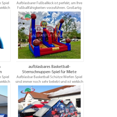
 Spiel
Aufblasbarer Fußballkick ist perfekt, um Ihre
für Erwachsene
irklich
Fußballfähigkeiten vorzuführen. Großartig
für Events und sehr günstig! Wählen Sie Ihre
o
eigenen Farben und Kunstwerke! Wird
ie sich
komplett mit elektrischem Gebläse und
ese
Ankerpfählen geliefert und ein Test /
Alter
Sicherheitszertifikat. Dieses aufblasbare
. Um
Fußballtor ist für jedes Alter geeignet und
en Sie
macht großen Spaß.
.
n
aufblasbares Basketball-
en
Sternschnuppen-Spiel für Miete
 Spiel
Aufblasbar Basketball Schütze Werfen Spiel
irklich
sind immer noch sehr beliebt und ist wirklich
eine sehr gute Idee für ein
o
Vermietungsunternehmen. Also
ie sich
enttäuschen Sie Ihre Kunden nicht, die sich
ese
vielleicht anderswo umsehen! Diese
Alter
Basketball werfen Spiel ist für jedes Alter
. Um
geeignet und macht großen Spaß. Um
en Sie
Enttäuschungen zu vermeiden, buchen Sie