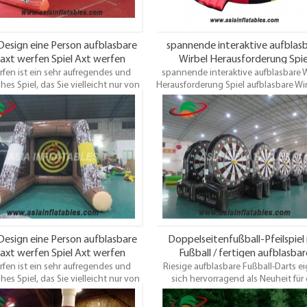
Design eine Person aufblasbare
spannende interaktive aufblas
axt werfen Spiel Axt werfen
Wirbel Herausforderung Spie
fen ist ein sehr aufregendes und
rausforderung aufblasbar
spannende interaktive aufblasbare W
aufblasbare Wirbel ips zum Ver
hes Spiel, das Sie vielleicht nur von
Herausforderung Spiel aufblasbare Wir
ernsehsendung, einem Zirkus oder
zum Verkauf
arnevalsfest gesehen haben. Jetzt
wir dieses Element zu aufblasbarer
ng, es wird völlig sicher und macht
hr Spaß. Bringen Sie Ihren Cowboy
m Inneren des Westens heraus und
dern Sie einen Freund zu einem
lichen Axtwurfwettbewerb heraus.
igantische aufblasbare Axtwurfspiel
 beste Ideal für die Vermietung von
urgen, Partys oder Spielezentren
Design eine Person aufblasbare
Doppelseitenfußball-Pfeilspiel
axt werfen Spiel Axt werfen
Fußball / fertigen aufblasbar
fen ist ein sehr aufregendes und
rausforderung aufblasbar
Riesige aufblasbare Fußball-Darts e
Fußballpfeilspiele besonders 
hes Spiel, das Sie vielleicht nur von
sich hervorragend als Neuheit für 
ernsehsendung, einem Zirkus oder
Vermietung von Events, Spaßtag
arnevalsfest gesehen haben. Jetzt
Firmenevents, Teambuilding, Schulen