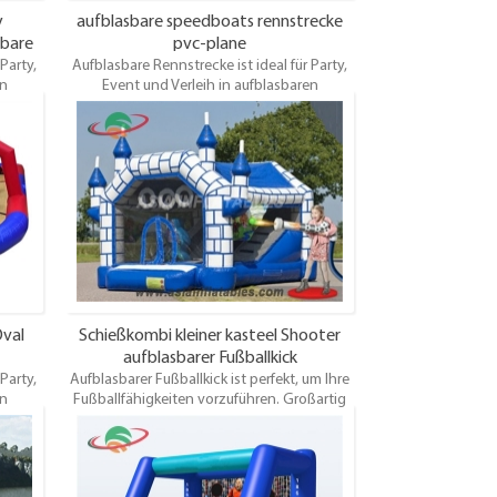
y
aufblasbare speedboats rennstrecke
sbare
pvc-plane
Party,
Aufblasbare Rennstrecke ist ideal für Party,
en
Event und Verleih in aufblasbaren
-Ball,
Fahrrädern, Riesen-Trikes, Quads, Zorb-Ball,
,
Pony-Hop-Pferden, Rennwagen,
tieren,
Rennwagen, neuen elektrischen Renntieren,
 Preis
Golfplatz usw. Bitte fordern Sie einen Preis
e an.
für die von Ihnen gewünschte Größe an.
val
Schießkombi kleiner kasteel Shooter
aufblasbarer Fußballkick
Party,
Aufblasbarer Fußballkick ist perfekt, um Ihre
en
Fußballfähigkeiten vorzuführen. Großartig
-Ball,
für Events und sehr günstig! Wählen Sie Ihre
,
eigenen Farben und Kunstwerke! Wird
tieren,
komplett mit elektrischem Gebläse und
 Preis
Ankerpfählen geliefert und ein Test /