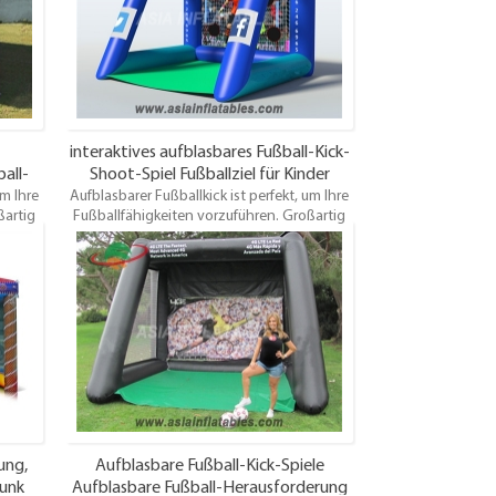
e an.
Sicherheitszertifikat. Dieses aufblasbare
Fußballtor ist für jedes Alter geeignet und
macht großen Spaß.
interaktives aufblasbares Fußball-Kick-
all-
Shoot-Spiel Fußballziel für Kinder
um Ihre
Aufblasbarer Fußballkick ist perfekt, um Ihre
ßartig
Fußballfähigkeiten vorzuführen. Großartig
ie Ihre
für Events und sehr günstig! Wählen Sie Ihre
ird
eigenen Farben und Kunstwerke! Wird
 und
komplett mit elektrischem Gebläse und
t /
Ankerpfählen geliefert und ein Test /
sbare
Sicherheitszertifikat. Dieses aufblasbare
et und
Fußballtor ist für jedes Alter geeignet und
macht großen Spaß.
ung,
Aufblasbare Fußball-Kick-Spiele
Dunk
Aufblasbare Fußball-Herausforderung