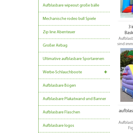
di
Aufblasbare wipeout große bälle
Mechanische rodeo bull Spiele
3 
Zip line Abenteuer
Bask
Aufblasb
auf
sind imme
Großer Airbag
Ve
Ultimative aufblasbare Sportarenen
enttäusc
viel
Basketb
Werbe-Schlauchboote
geeig
Enttäus
Aufblasbare Bögen
di
Aufblasbare Plakatwand und Banner
aufblas
Aufblasbare Flaschen
Aufblasb
Aufblasbare logos
Fi