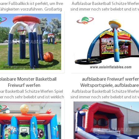
arer Fußballkick ist perfekt, um Ihre
Aufblasbar Basketball Schütze Werfen
fähigkeiten vorzuführen. Großartig
sind immer noch sehr beliebt und ist w
ts und sehr günstig! Wählen Sie Ihre
eine sehr gute Idee für ein
en Farben und Kunstwerke! Wird
Vermietungsunternehmen. Als
tt mit elektrischem Gebläse und
enttäuschen Sie Ihre Kunden nicht, d
rpfählen geliefert und ein Test /
vielleicht anderswo umsehen! Di
heitszertifikat. Dieses aufblasbare
Basketball werfen Spiel ist für jedes 
tor ist für jedes Alter geeignet und
geeignet und macht großen Spaß
macht großen Spaß.
Enttäuschungen zu vermeiden, buch
dieses Schlauchboot frühzeitig
lasbare Monster Basketball
aufblasbare Freiwurf werfe
Freiwurf werfen
Weltsportspiele, aufblasbar
ar Basketball Schütze Werfen Spiel
Aufblasbar Basketball Schütze Werfen
Fußballkick
r noch sehr beliebt und ist wirklich
sind immer noch sehr beliebt und ist w
eine sehr gute Idee für ein
eine sehr gute Idee für ein
rmietungsunternehmen. Also
Vermietungsunternehmen. Als
hen Sie Ihre Kunden nicht, die sich
enttäuschen Sie Ihre Kunden nicht, d
leicht anderswo umsehen! Diese
vielleicht anderswo umsehen! Di
all werfen Spiel ist für jedes Alter
Basketball werfen Spiel ist für jedes 
net und macht großen Spaß. Um
geeignet und macht großen Spaß
chungen zu vermeiden, buchen Sie
Enttäuschungen zu vermeiden, buch