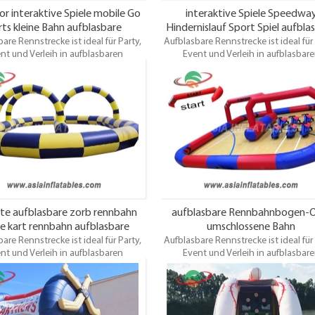
r interaktive Spiele mobile Go
interaktive Spiele Speedwa
rts kleine Bahn aufblasbare
Hindernislauf Sport Spiel aufbla
are Rennstrecke ist ideal für Party,
Rennstrecke
Aufblasbare Rennstrecke ist ideal für 
Rennstrecke
nt und Verleih in aufblasbaren
Event und Verleih in aufblasbar
rn, Riesen-Trikes, Quads, Zorb-Ball,
Fahrrädern, Riesen-Trikes, Quads, Zorb
ny-Hop-Pferden, Rennwagen,
Pony-Hop-Pferden, Rennwagen
n, neuen elektrischen Renntieren,
Rennwagen, neuen elektrischen Renn
z usw. Bitte fordern Sie einen Preis
Golfplatz usw. Bitte fordern Sie einen
e von Ihnen gewünschte Größe an.
für die von Ihnen gewünschte Größ
bte aufblasbare zorb rennbahn
aufblasbare Rennbahnbogen-O
le kart rennbahn aufblasbare
umschlossene Bahn
are Rennstrecke ist ideal für Party,
Aufblasbare Rennstrecke ist ideal für 
nt und Verleih in aufblasbaren
Event und Verleih in aufblasbar
rn, Riesen-Trikes, Quads, Zorb-Ball,
Fahrrädern, Riesen-Trikes, Quads, Zorb
ny-Hop-Pferden, Rennwagen,
Pony-Hop-Pferden, Rennwagen
n, neuen elektrischen Renntieren,
Rennwagen, neuen elektrischen Renn
z usw. Bitte fordern Sie einen Preis
Golfplatz usw. Bitte fordern Sie einen