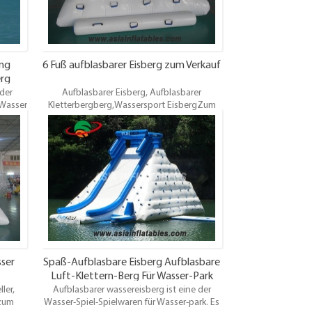
ung
6 Fuß aufblasbarer Eisberg zum Verkauf
erg
der
Aufblasbarer Eisberg, Aufblasbarer
,Wasser
Kletterbergberg,Wassersport EisbergZum
d zum
Verkauf, aufblasbare Wasserparks
s
Vermietungen. Verschiedene Stile. Bester
ster
Entwurf, hochwertig, Großhandelspreis,
reis,
Garantie 3 Jahre. pünktliche Lieferung. Oem
ng. Oem
ist willkommen
ser
Spaß-Aufblasbare Eisberg Aufblasbare
Luft-Klettern-Berg Für Wasser-Park
ler,
Aufblasbarer wassereisberg ist eine der
 zum
Wasser-Spiel-Spielwaren für Wasser-park. Es