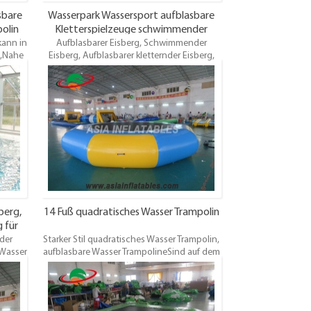
sbare
Wasserpark Wassersport aufblasbare
olin
Kletterspielzeuge schwimmender
kann in
Aufblasbarer Eisberg, Schwimmender
Eisberg
s,Nahe
Eisberg, Aufblasbarer kletternder Eisberg,
net für
Wasser-Klettern-Eisberg, Wasser-
inder
Kletterwand zum Verkauf, aufblasbare
hsenen
Wasserparks mieten. Verschiedene Stile.
reis,
Bestes Design, Top-Qualität,
Großhandelspreis, Garantie 3 Jahre.
Pünktliche Lieferung. OEM ist willkommen.
berg,
14 Fuß quadratisches Wasser Trampolin
 für
der
Starker Stil quadratisches Wasser Trampolin,
,Wasser
aufblasbare Wasser TrampolineSind auf dem
d zum
Gebiet der Wasserhäfen sehr beliebt. Sie
s
können ein oder zwei hinzufügen, um Ihren
ster
Wasserpark für den Sommer der
reis,
Familienspaß einzurichten. Komm und kaufe