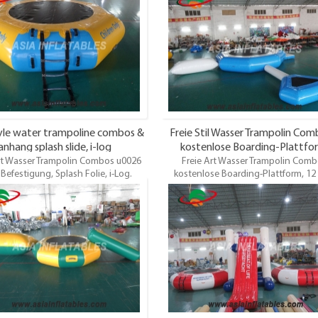
 mit dem Begleiter der Erwachsenen
küsteUnd Ozean, etc. Es ist geeigne
spielen.Oem ist willkommen
Menschen über 10 Spieler. Und die K
ndelspreis, pünktliche Lieferung.
sollten mit dem Begleiter der Erwac
spielen. Top Qualität. Großhandelsp
pünktliche Lieferung.
yle water trampoline combos &
Freie Stil Wasser Trampolin Co
anhang splash slide, i-log
kostenlose Boarding-Plattfo
rt Wasser Trampolin Combos u0026
Freie Art Wasser Trampolin Comb
Befestigung, Splash Folie, i-Log.
kostenlose Boarding-Plattform, 12
are Wasser-TrampolineSind auf dem
Runde Trampolin Combos. Aufblas
 der Wasserhäfen sehr beliebt. Sie
Wasser-TrampolineSind auf dem Gebi
in oder zwei hinzufügen, um Ihren
Wasserhäfen sehr beliebt. Sie könne
sserpark für den Sommer der
oder zwei hinzufügen, um Ihren Wass
spaß einzurichten. Komm und kaufe
für den Sommer der Familienspa
ser Trampolin u0026 amp; Combos
einzurichten. Komm und kaufe das 
Oem / odm ist willkommen
Trampolin u0026 amp; Combos Oem 
ist willkommen