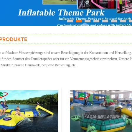
1
2
3
4
5
6
7
PRODUKTE
te aufblasbare Wasserspielzeuge sind unsere Berechtigung in der Konstruktion und Herstellun
 für den Sommer des Familienspaßes oder für ein Vermietungsgeschäft einzurichten.
Unsere Pro
e Struktur, präzise Handwerk, bequeme Bedienung, etc.