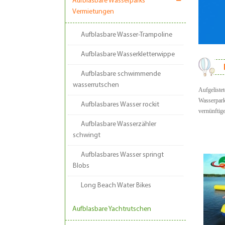
Aufblasbare Wasserparks
Vermietungen
Aufblasbare Wasser-Trampoline
Aufblasbare Wasserkletterwippe
Aufblasbare schwimmende
wasserrutschen
Aufgeliste
Wasserpark
Aufblasbares Wasser rockit
vernünftig
Aufblasbare Wasserzähler
schwingt
Aufblasbares Wasser springt
Blobs
Long Beach Water Bikes
Aufblasbare Yachtrutschen