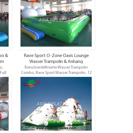
t für
küsteUnd Ozean, etc. Es ist geeignet für
inder
Menschen über 10 Spieler. Und die Kinder
hsenen
sollten mit dem Begleiter der Erwachsenen
reis,
spielen. Top Qualität. Großhandelspreis,
pünktliche Lieferung.
mbo &
Rave Sport O-Zone Oasis Lounge
rm
Wasser Trampolin & Anhang
o,
Benutzerdefinierte Wasser Trampolin
 Fuß
Combo, Rave Sport Wasser Trampolin, 12
bare
Fuß Runde Trampolin. Aufblasbare Wasser-
et der
TrampolineSind auf dem Gebiet der
n ein
Wasserhäfen sehr beliebt. Sie können ein
erpark
oder zwei hinzufügen, um Ihren Wasserpark
ß
für den Sommer der Familienspaß
Wasser
einzurichten. Komm und kaufe das Wasser
/ odm
Trampolin u0026 amp; Combos Oem / odm
ist willkommen