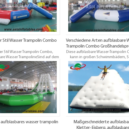
handelspreis, Garantie 3 Jahre.
Garantie 3 Jahre. pünktliche Lieferu
che Lieferung. OEM ist willkommen.
ist willkommen
r Stil Wasser Trampolin Combo
Verschiedene Arten aufblasbare 
Trampolin Combo Großhandelspre
er Stil Wasser Trampolin Combo,
Diese aufblasbare Wasser-Trampolin
Verkauf
are Wasser TrampolineSind auf dem
kann in großen Schwimmbädern, S
 der Wasserhäfen sehr beliebt. Sie
Fluss,Nahe der küsteUnd Ozean, etc. 
in oder zwei hinzufügen, um Ihren
geeignet für Menschen über 10 Spiele
sserpark für den Sommer der
die Kinder sollten mit dem Begleite
spaß einzurichten. Komm und kaufe
Erwachsenen spielen. Top Qualitä
ser Trampolin u0026 amp; Combos
Großhandelspreis, pünktliche Liefe
Oem / odm ist willkommen
 aufblasbares wasser trampolin
Maßgeschneiderte aufblasba
Kletter-Eisberg, aufblasbar