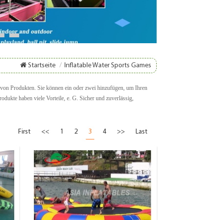
8
9
Startseite
/
Inflatable Water Sports Games
g von Produkten. Sie können ein oder zwei hinzufügen, um Ihren
dukte haben viele Vorteile, e. G. Sicher und zuverlässig,
First
<<
1
2
3
4
>>
Last