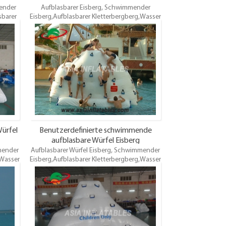
ender
Aufblasbarer Eisberg, Schwimmender
sbarer
Eisberg,Aufblasbarer Kletterbergberg,Wasser
berg,
Klettern Eisberg, Wasser Kletterwand zum
,
Verkauf, aufblasbare Wasserparks
ng.
Vermietung. Verschiedene Stile. Bester
f,
Entwurf, hochwertig, Großhandelspreis,
ntie 3
Garantie 3 Jahre. pünktliche Lieferung. Oem
ist
ist willkommen
Würfel
Benutzerdefinierte schwimmende
aufblasbare Würfel Eisberg
mender
Aufblasbarer Würfel Eisberg, Schwimmender
,Wasser
Eisberg,Aufblasbarer Kletterbergberg,Wasser
d zum
Klettern Eisberg, Wasser Kletterwand zum
s
Verkauf, aufblasbare Wasserparks
ster
Vermietung. Verschiedene Stile. Bester
reis,
Entwurf, hochwertig, Großhandelspreis,
ng. Oem
Garantie 3 Jahre. pünktliche Lieferung. Oem
ist willkommen