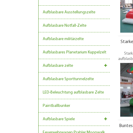
Groß
Pünktli
Aufblasbare Ausstellungszelte
Aufblasbare Notfall-Zelte
Aufblasbare militärzelte
Starke
Aufblasbares Planetarium Kuppelzelt
Stark
aufblasb
Gebiet
Aufblasbare zelte
können e
Wa
Aufblasbare Sporttunnelzelte
Familien
das Was
LED-Beleuchtung aufblasbare Zelte
Paintballbunker
Aufblasbare Spiele
Buntes
Feuerwehrwagen Prahler Moonwalk