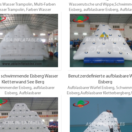
s Wasser Trampolin, Multi-Farben
Wasserrutsche und Wippe,Schwimm
Wasserrutsche und Rocker
ser Trampolin, Farben Wasser
Eisberg, aufblasbarer Eisberg, Aufbla
olin.Dieses aufblasbare Wasser-
Kletterbergberg,Wasser Klettern Eis
in kann in großen Schwimmbädern,
Wasser Kletterwand zum Verkauf
luss,Nahe der küsteUnd Ozean, etc.
aufblasbare Wasserparks Vermietu
eignet für Menschen über 10 Spieler.
Verschiedene Stile. Bester Entwur
Kinder sollten mit dem Begleiter der
hochwertig, Großhandelspreis, Gara
chsenen spielen. Top Qualität.
Jahre. pünktliche Lieferung. Oem 
ndelspreis, pünktliche Lieferung.
willkommen
ß schwimmende Eisberg Wasser
Benutzerdefinierte aufblasbare 
Kletterwand See Berg
Eisberg
immender Eisberg, aufblasbarer
Aufblasbarer Würfel Eisberg, Schwim
Eisberg, Aufblasbarer
Eisberg,Aufblasbarer Kletterbergberg
rbergberg,Wasser Klettern Eisberg,
Klettern Eisberg, Wasser Kletterwan
ser Kletterwand zum Verkauf,
Verkauf, aufblasbare Wasserpark
asbare Wasserparks Vermietung.
Vermietung. Verschiedene Stile. Be
chiedene Stile. Bester Entwurf,
Entwurf, hochwertig, Großhandelsp
tig, Großhandelspreis, Garantie 3
Garantie 3 Jahre. pünktliche Lieferu
e. pünktliche Lieferung. Oem ist
ist willkommen
willkommen