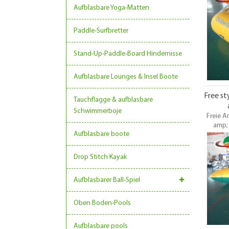
Aufblasbare Yoga-Matten
sollten
Großha
Paddle-Surfbretter
Stand-Up-Paddle-Board Hindernisse
Aufblasbare Lounges & Insel Boote
Free st
Tauchflagge & aufblasbare
Schwimmerboje
Freie A
amp; 
Aufblasbare boote
Aufblasb
Gebiet
können e
Drop Stitch Kayak
Wa
Familien
Aufblasbarer Ball-Spiel
das Was
Oben Boden-Pools
Aufblasbare pools