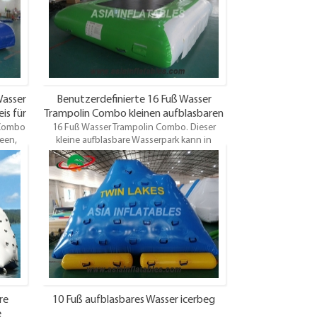
ng. Oem
das Wasser Trampolin u0026 amp; Combos
Oem / odm ist willkommen
Wasser
Benutzerdefinierte 16 Fuß Wasser
is für
Trampolin Combo kleinen aufblasbaren
 Combo
16 Fuß Wasser Trampolin Combo. Dieser
Wasserpark zum Verkauf
een,
kleine aufblasbare Wasserpark kann in
Es ist
großen Schwimmbädern, Seen, Fluss,Nahe
r. Und
der küsteUnd Ozean, etc. Es ist geeignet für
r der
Menschen über 10 Spieler. Und die Kinder
t.
sollten mit dem Begleiter der Erwachsenen
rung.
spielen. Top Qualität. Großhandelspreis,
pünktliche Lieferung.
re
10 Fuß aufblasbares Wasser icerbeg
e