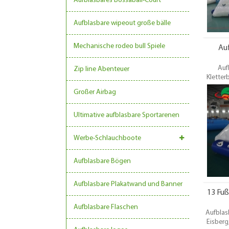
Aufblasbares Bossaball-Court
Aufblasbare wipeout große bälle
Mechanische rodeo bull Spiele
Auf
Auf
Zip line Abenteuer
Kletter
Ver
Großer Airbag
Vermiet
Entwur
Garantie
Ultimative aufblasbare Sportarenen
Werbe-Schlauchboote
Aufblasbare Bögen
Aufblasbare Plakatwand und Banner
13 Fuß
Aufblasbare Flaschen
Aufblas
Eisberg