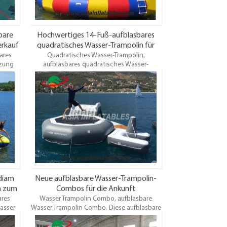
bare
Hochwertiges 14-Fuß-aufblasbares
erkauf
quadratisches Wasser-Trampolin für
ares
Quadratisches Wasser-Trampolin,
Großhandel
tzung
aufblasbares quadratisches Wasser-
os zum
Trampolin,Kommerzielle Nutzung
eten
aufblasbare Wasser Trampolin zum Verkauf.
aren
Oem ist willkommen Wir bieten
ahl.
verschiedene Arten von aufblasbaren
tliche
Wasser Trampolin für Kunden die Wahl.
Hochwertig, Großhandelspreis, pünktliche
Lieferung.
diam
Neue aufblasbare Wasser-Trampolin-
n zum
Combos für die Ankunft
ares
Wasser Trampolin Combo, aufblasbare
asser
Wasser Trampolin Combo. Diese aufblasbare
Wasser-Trampolin Combo kann in großen
 der
Schwimmbädern, Seen, Fluss,Nahe der