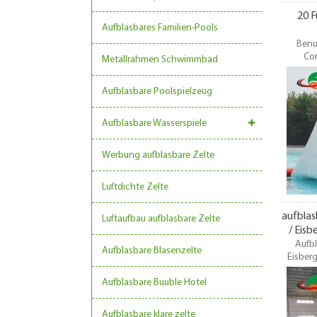
20 
Aufblasbares Familien-Pools
Benu
Co
Metallrahmen Schwimmbad
Aufblasb
Gebiet
Aufblasbare Poolspielzeug
können e
Wa
Familien
Aufblasbare Wasserspiele
das Was
Werbung aufblasbare Zelte
Luftdichte Zelte
aufblas
Luftaufbau aufblasbare Zelte
/ Eis
Aufb
Aufblasbare Blasenzelte
Eisberg
Was
Aufblasbare Buuble Hotel
Klett
Wasser
Aufblasbare klare zelte