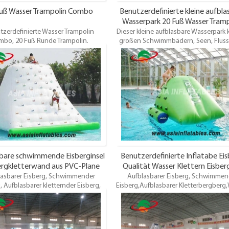
Fuß Wasser Trampolin Combo
Benutzerdefinierte kleine aufbla
Wasserpark 20 Fuß Wasser Tramp
tzerdefinierte Wasser Trampolin
Dieser kleine aufblasbare Wasserpark 
Combo zum Verkauf
mbo, 20 Fuß Runde Trampolin.
großen Schwimmbädern, Seen, Flus
are Wasser-TrampolineSind auf dem
der küsteUnd Ozean, etc. Es ist geeig
 der Wasserhäfen sehr beliebt. Sie
Menschen über 10 Spieler. Und die K
in oder zwei hinzufügen, um Ihren
sollten mit dem Begleiter der Erwac
sserpark für den Sommer der
spielen. Top Qualität. Großhandelsp
spaß einzurichten. Komm und kaufe
pünktliche Lieferung.
ser Trampolin u0026 amp; Combos
Oem / odm ist willkommen
bare schwimmende Eisberginsel
Benutzerdefinierte Inflatabe Eis
bergkletterwand aus PVC-Plane
Qualität Wasser Klettern Eisberg
lasbarer Eisberg, Schwimmender
Aufblasbarer Eisberg, Schwimmen
Großhandel
, Aufblasbarer kletternder Eisberg,
Eisberg,Aufblasbarer Kletterbergberg
ser-Klettern-Eisberg, Wasser-
Klettern Eisberg, Wasser Kletterwan
erwand zum Verkauf, aufblasbare
Verkauf, aufblasbare Wasserpark
parks mieten. Verschiedene Stile.
Vermietung. Verschiedene Stile. Be
Bestes Design, Top-Qualität,
Entwurf, hochwertig, Großhandelsp