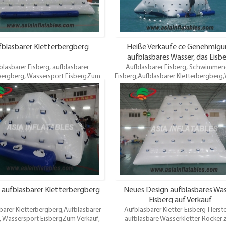
blasbarer Kletterbergberg
Heiße Verkäufe ce Genehmig
aufblasbares Wasser, das Eisb
blasbarer Eisberg, aufblasbarer
Aufblasbarer Eisberg, Schwimmen
Großhandelspreis klettert
bergberg, Wassersport EisbergZum
Eisberg,Aufblasbarer Kletterbergberg
kauf, aufblasbare Wasserparks
Klettern Eisberg, Wasser Kletterwan
ungen. Verschiedene Stile. Bester
Verkauf, aufblasbare Wasserpark
f, hochwertig, Großhandelspreis,
Vermietung. Verschiedene Stile. Be
 3 Jahre. pünktliche Lieferung. Oem
Entwurf, hochwertig, Großhandelsp
ist willkommen
Garantie 3 Jahre. pünktliche Lieferu
ist willkommen
 aufblasbarer Kletterbergberg
Neues Design aufblasbares Was
Eisberg auf Verkauf
barer Kletterbergberg,Aufblasbarer
Aufblasbarer Kletter-Eisberg-Herstel
, Wassersport EisbergZum Verkauf,
aufblasbare Wasserkletter-Rocker