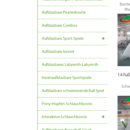
Bunte
Was
Aufblasbare Piratenboote
Tramp
Trampol
Seen, F
Aufblasbare Combos
Es ist ge
Und die 
Aufblasbare Sport-Spiele
Erwa
Großha
Aufblasbare tunnel
Aufblasbares Labyrinth-Labyrinth
14 Fu
Innenaufblasbare Sportspiele
Schw
Aufblasbare schwimmende Ball Spiel
Klette
Was
Pony-Hopfen-Schlauchboote
aufbl
Vers
Interaktive Schlauchboote
hochwer
Jahr