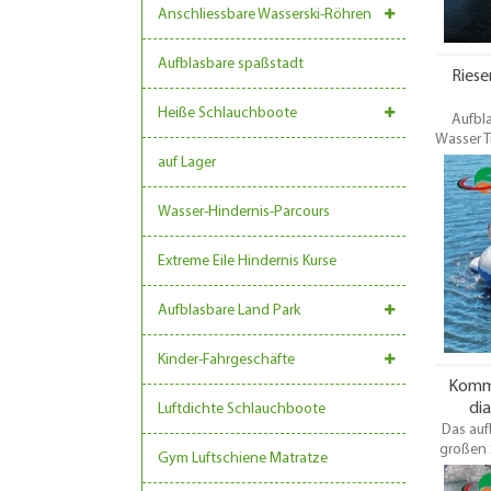
Anschliessbare Wasserski-Röhren
Aufblasbare spaßstadt
Riese
Heiße Schlauchboote
Aufbl
Wasser T
Trampoli
auf Lager
Wir 
aufblas
Wasser-Hindernis-Parcours
die Wa
Extreme Eile Hindernis Kurse
Aufblasbare Land Park
Kinder-Fahrgeschäfte
Komme
di
Luftdichte Schlauchboote
Das auf
großen 
Gym Luftschiene Matratze
der küst
Mensche