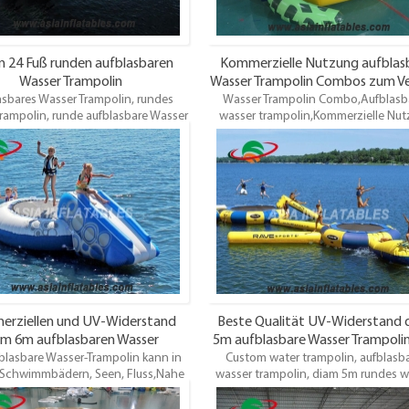
n 24 Fuß runden aufblasbaren
Kommerzielle Nutzung aufblas
Wasser Trampolin
Wasser Trampolin Combos zum V
asbares Wasser Trampolin, rundes
Wasser Trampolin Combo,Aufblasb
rampolin, runde aufblasbare Wasser
wasser trampolin,Kommerzielle Nu
n zum Verkauf. Oem ist willkommen
aufblasbare Wasser Trampolin Comb
bieten verschiedene Arten von
Verkauf. Oem ist willkommen Wir bi
baren Wasser Trampolin für Kunden
verschiedene Arten von aufblasb
hl. Hochwertig, Großhandelspreis,
Wasser Trampolin für Kunden die W
pünktliche Lieferung.
Hochwertig, Großhandelspreis, pünk
Lieferung.
rziellen und UV-Widerstand
Beste Qualität UV-Widerstand 
am 6m aufblasbaren Wasser
5m aufblasbare Wasser Trampoli
blasbare Wasser-Trampolin kann in
Trampolin zum Verkauf
Custom water trampolin, aufblasb
Verkauf
Schwimmbädern, Seen, Fluss,Nahe
wasser trampolin, diam 5m rundes w
eUnd Ozean, etc. Es ist geeignet für
trampolin. Es kann in großen
n über 10 Spieler. Und die Kinder
Schwimmbädern, Seen, Fluss,Nahe