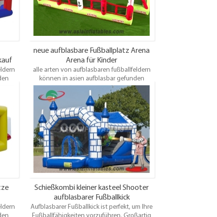
benötigen, Asia bietet Ihnen die besten
Produkte und Dienstleistungen.
neue aufblasbare Fußballplatz Arena
kauf
Arena für Kinder
eldern
alle arten von aufblasbaren fußballfeldern
den
können in asien aufblasbar gefunden
klein,
werden. Einige sind groß, einige sind klein,
Freien
einige sind für die Unterhaltung im Freien
nspaß
geeignet, einige sind für den Gartenspaß
rwendet
geeignet, einige können im Haus verwendet
einige
werden, einige sind für Erwachsene, einige
eld Sie
sind für Kinder. Egal welches Fußballfeld Sie
esten
benötigen, Asia bietet Ihnen die besten
.
Produkte und Dienstleistungen.
tze
Schießkombi kleiner kasteel Shooter
aufblasbarer Fußballkick
eldern
Aufblasbarer Fußballkick ist perfekt, um Ihre
den
Fußballfähigkeiten vorzuführen. Großartig