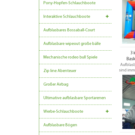
enttäusc
Pony-Hopfen-Schlauchboote
viel
Basketb
Interaktive Schlauchboote
geeig
Enttäus
di
Aufblasbares Bossaball-Court
Aufblasbare wipeout große bälle
3 
Mechanische rodeo bull Spiele
Bask
Aufblasb
auf
sind imme
Zip line Abenteuer
Ve
Großer Airbag
enttäusc
viel
Basketb
Ultimative aufblasbare Sportarenen
geeig
Enttäus
Werbe-Schlauchboote
di
Aufblasbare Bögen