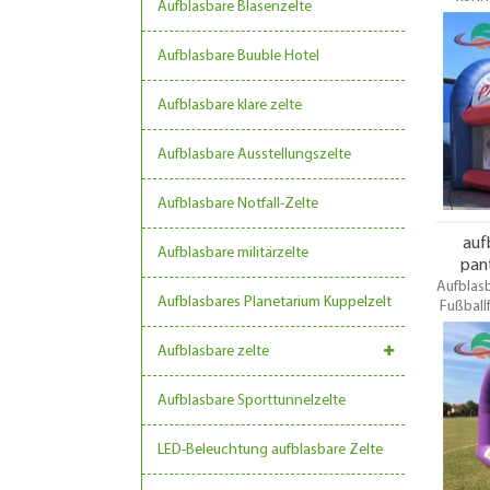
Aufblasbare Blasenzelte
werden. 
einige 
Aufblasbare Buuble Hotel
geeigne
geeignet
werden,
Aufblasbare klare zelte
sind für
benöti
Aufblasbare Ausstellungszelte
Pr
Aufblasbare Notfall-Zelte
auf
Aufblasbare militärzelte
pant
Aufblasb
Aufblasbares Planetarium Kuppelzelt
Fußball
für Even
eigen
Aufblasbare zelte
komple
Anke
Aufblasbare Sporttunnelzelte
Sicher
Fußball
LED-Beleuchtung aufblasbare Zelte