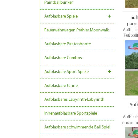
Paintballbunker
Aufblasbare Spiele
auf
purpu
Aufblasb
Feuerwehrwagen Prahler Moonwalk
Fußball
für Even
Aufblasbare Piratenboote
eigen
komple
Anke
Aufblasbare Combos
Sicher
Fußball
Aufblasbare Sport-Spiele
Aufblasbare tunnel
Aufblasbares Labyrinth-Labyrinth
Aufb
Innenaufblasbare Sportspiele
Aufblasb
sind imme
Aufblasbare schwimmende Ball Spiel
Ve