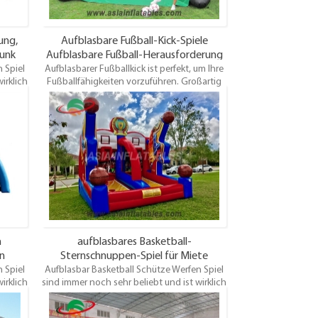
ung,
Aufblasbare Fußball-Kick-Spiele
Dunk
Aufblasbare Fußball-Herausforderung
 Spiel
Aufblasbarer Fußballkick ist perfekt, um Ihre
für Erwachsene
irklich
Fußballfähigkeiten vorzuführen. Großartig
für Events und sehr günstig! Wählen Sie Ihre
o
eigenen Farben und Kunstwerke! Wird
ie sich
komplett mit elektrischem Gebläse und
ese
Ankerpfählen geliefert und ein Test /
Alter
Sicherheitszertifikat. Dieses aufblasbare
. Um
Fußballtor ist für jedes Alter geeignet und
en Sie
macht großen Spaß.
.
n
aufblasbares Basketball-
en
Sternschnuppen-Spiel für Miete
 Spiel
Aufblasbar Basketball Schütze Werfen Spiel
irklich
sind immer noch sehr beliebt und ist wirklich
eine sehr gute Idee für ein
o
Vermietungsunternehmen. Also