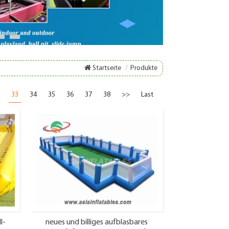
8
9
Startseite
/
Produkte
33
34
35
36
37
38
>>
Last
l-
neues und billiges aufblasbares