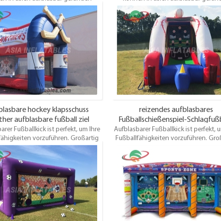
Einige sind groß, einige sind klein,
werden. Einige sind groß, einige sind 
sind für die Unterhaltung im Freien
einige sind für die Unterhaltung im 
t, einige sind für den Gartenspaß
geeignet, einige sind für den Garte
, einige können im Haus verwendet
geeignet, einige können im Haus ve
 einige sind für Erwachsene, einige
werden, einige sind für Erwachsene, 
 Kinder. Egal welches Fußballfeld Sie
sind für Kinder. Egal welches Fußballf
gen, Asia bietet Ihnen die besten
benötigen, Asia bietet Ihnen die b
odukte und Dienstleistungen.
Produkte und Dienstleistungen
blasbare hockey klapsschuss
reizendes aufblasbares
her aufblasbare fußball ziel
Fußballschießenspiel-Schlagfußb
arer Fußballkick ist perfekt, um Ihre
Aufblasbarer Fußballkick ist perfekt, 
Trittsport
fähigkeiten vorzuführen. Großartig
Fußballfähigkeiten vorzuführen. Gro
ts und sehr günstig! Wählen Sie Ihre
für Events und sehr günstig! Wählen S
en Farben und Kunstwerke! Wird
eigenen Farben und Kunstwerke! W
tt mit elektrischem Gebläse und
komplett mit elektrischem Gebläse
rpfählen geliefert und ein Test /
Ankerpfählen geliefert und ein Tes
heitszertifikat. Dieses aufblasbare
Sicherheitszertifikat. Dieses aufbla
tor ist für jedes Alter geeignet und
Fußballtor ist für jedes Alter geeign
macht großen Spaß.
macht großen Spaß.