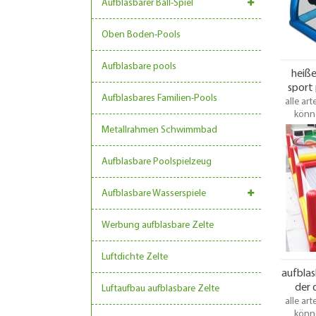
Aufblasbarer Ball-Spiel
Oben Boden-Pools
Aufblasbare pools
heiße
sport 
Aufblasbares Familien-Pools
alle ar
könne
werden. 
Metallrahmen Schwimmbad
einige 
geeigne
Aufblasbare Poolspielzeug
geeignet
werden,
sind für
Aufblasbare Wasserspiele
benöti
Pr
Werbung aufblasbare Zelte
Luftdichte Zelte
aufblas
der 
Luftaufbau aufblasbare Zelte
alle ar
könne