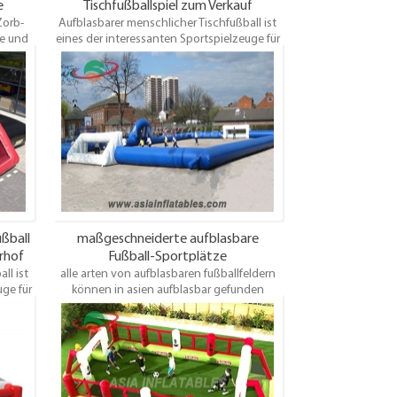
e
Tischfußballspiel zum Verkauf
Zorb-
Aufblasbarer menschlicher Tischfußball ist
e und
eines der interessanten Sportspielzeuge für
sbarer
Spiele. Es eignet sich nicht nur für Kinder,
bare
sondern auch für Erwachsene. Wir verkaufen
ur bei
auch aufblasbare Kletterwand, aufblasbaren
, hohe
Fußballkick, aufblasbares Basketballspiel,
iche
aufblasbaren Schlauchhockey, der zum
Spaß sehr aufregend ist.
ußball
maßgeschneiderte aufblasbare
erhof
Fußball-Sportplätze
ll ist
alle arten von aufblasbaren fußballfeldern
uge für
können in asien aufblasbar gefunden
inder,
werden. Einige sind groß, einige sind klein,
rkaufen
einige sind für die Unterhaltung im Freien
asbaren
geeignet, einige sind für den Gartenspaß
piel,
geeignet, einige können im Haus verwendet
 zum
werden, einige sind für Erwachsene, einige
sind für Kinder. Egal welches Fußballfeld Sie