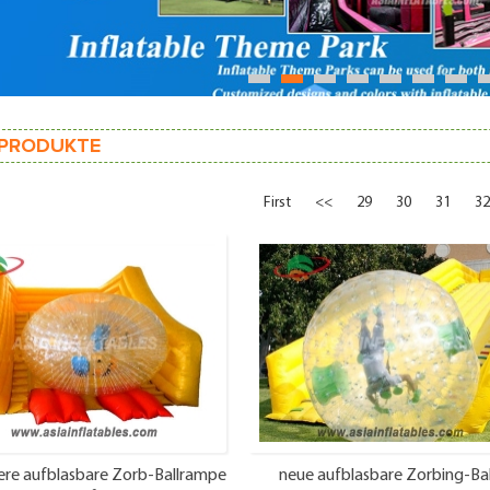
1
2
3
4
5
6
7
PRODUKTE
First
<<
29
30
31
32
ere aufblasbare Zorb-Ballrampe
neue aufblasbare Zorbing-Bal