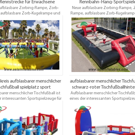
Rennstrecke für Erwachsene
Rennbahn-Hang-Sportspiel
ufblasbare Zorbing-Rampe, Zorb-
Neue aufblasbare Zorbing-Rampe, 
aufblasbare Zorb-Kugelrampe und
Rampe, aufblasbare Zorb-Kugelramp
gelrutsche aus China Aufblasbarer
Zorb-Kugelrutsche aus China Aufbla
Rampenanbieter und Aufblasbare
Zorb-Rampenanbieter und Aufblas
Kugelrutsche-Fabrik, Exporteur bei
Zorbing-Kugelrutsche-Fabrik, Exporte
latables Brand Bestes Design, hohe
ASIA Inflatables Brand Bestes Design
ät, Großhandelspreis, pünktliche
Qualität, Großhandelspreis, pünktl
Lieferung.
Lieferung.
bkreis aufblasbarer menschlicher
aufblasbarer menschlicher Tischf
schfußball spielplatz sport
schwarz-roter Tischfußballhint
barer menschlicher Tischfußball ist
Aufblasbarer menschlicher Tischfußba
r interessanten Sportspielzeuge für
eines der interessanten Sportspielze
 Es eignet sich nicht nur für Kinder,
Spiele. Es eignet sich nicht nur für K
auch für Erwachsene. Wir verkaufen
sondern auch für Erwachsene. Wir ve
blasbare Kletterwand, aufblasbaren
auch aufblasbare Kletterwand, aufbl
kick, aufblasbares Basketballspiel,
Fußballkick, aufblasbares Basketballs
asbaren Schlauchhockey, der zum
aufblasbaren Schlauchhockey, der
Spaß sehr aufregend ist.
Spaß sehr aufregend ist.