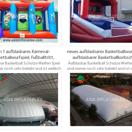
hen Sie Ihre Kunden nicht, die sich
enttäuschen Sie Ihre Kunden nicht, d
leicht anderswo umsehen! Diese
vielleicht anderswo umsehen! Di
all werfen Spiel ist für jedes Alter
Basketball werfen Spiel ist für jedes 
net und macht großen Spaß. Um
geeignet und macht großen Spaß
chungen zu vermeiden, buchen Sie
Enttäuschungen zu vermeiden, buch
eses Schlauchboot frühzeitig.
dieses Schlauchboot frühzeitig
in 1 aufblasbares Karneval-
neues aufblasbares Basketballwurf
etballwurfspiel, Fußballtritt,
aufblasbarer Basketballkorbsc
ar Basketball Schütze Werfen Spiel
blasbares Bogenschießenziel
Aufblasbar Basketball Schütze Werfen
r noch sehr beliebt und ist wirklich
sind immer noch sehr beliebt und ist w
eine sehr gute Idee für ein
eine sehr gute Idee für ein
rmietungsunternehmen. Also
Vermietungsunternehmen. Als
hen Sie Ihre Kunden nicht, die sich
enttäuschen Sie Ihre Kunden nicht, d
leicht anderswo umsehen! Diese
vielleicht anderswo umsehen! Di
all werfen Spiel ist für jedes Alter
Basketball werfen Spiel ist für jedes 
net und macht großen Spaß. Um
geeignet und macht großen Spaß
chungen zu vermeiden, buchen Sie
Enttäuschungen zu vermeiden, buch
eses Schlauchboot frühzeitig.
dieses Schlauchboot frühzeitig