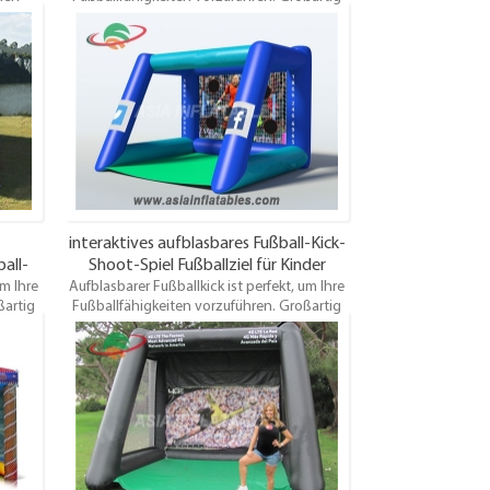
klein,
für Events und sehr günstig! Wählen Sie Ihre
Freien
eigenen Farben und Kunstwerke! Wird
nspaß
komplett mit elektrischem Gebläse und
rwendet
Ankerpfählen geliefert und ein Test /
einige
Sicherheitszertifikat. Dieses aufblasbare
eld Sie
Fußballtor ist für jedes Alter geeignet und
esten
macht großen Spaß.
.
interaktives aufblasbares Fußball-Kick-
all-
Shoot-Spiel Fußballziel für Kinder
um Ihre
Aufblasbarer Fußballkick ist perfekt, um Ihre
ßartig
Fußballfähigkeiten vorzuführen. Großartig
ie Ihre
für Events und sehr günstig! Wählen Sie Ihre
ird
eigenen Farben und Kunstwerke! Wird
 und
komplett mit elektrischem Gebläse und
t /
Ankerpfählen geliefert und ein Test /
sbare
Sicherheitszertifikat. Dieses aufblasbare
et und
Fußballtor ist für jedes Alter geeignet und
macht großen Spaß.