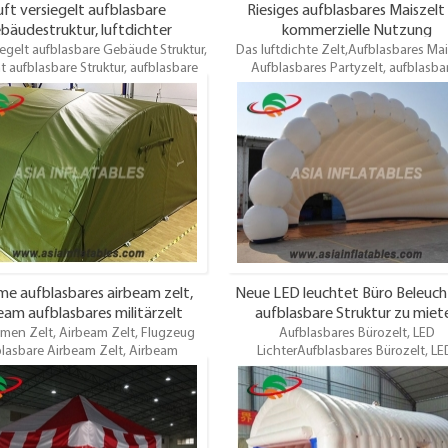
uft versiegelt aufblasbare
Riesiges aufblasbares Maiszelt 
bäudestruktur, luftdichter
kommerzielle Nutzung
iegelt aufblasbare Gebäude Struktur,
aufblasbarer Messestand
Das luftdichte Zelt,Aufblasbares Mai
ht aufblasbare Struktur, aufblasbare
Aufblasbares Partyzelt, aufblasba
 Struktur, aufblasbare Messestand.
Ereigniszelt, aufblasbares Ausstellun
lasbare Gebäudestruktur ist das
istEinfach einzurichten, so kann 
rühmteste Zelt im Bereich der
schnell arbeiten. Mit einer
lasbaren Zelte. es ist ein gutes
durchschnittlichen Inflationszeit v
Werkzeug für verschiedene
Minuten können SieSich aufrichten
anstaltungen, Partys, Werbung,
schnell arbeiten.
, Trading Shows und Ausstellungen
und so weiter.
ame aufblasbares airbeam zelt,
Neue LED leuchtet Büro Beleuc
eam aufblasbares militärzelt
aufblasbare Struktur zu miet
hmen Zelt, Airbeam Zelt, Flugzeug
Aufblasbares Bürozelt, LED
blasbare Airbeam Zelt, Airbeam
LichterAufblasbares Bürozelt, LE
asbaren militärischen Zelt. Dies
BeleuchtungAufblasbares Bürozelt Ist
aufblasbares Militärzelt wird durch
unserer neuestenLED-Beleuchtu
ftrahmen gestützt und kann auch
aufblasbareUnd vielleicht der lustigs
cht sein, anders als das gemeinsame
ist willkommen Beste Qualität,
asbare Zelt, das durch doppelte
Großhandelspreis, pünktliche Liefe