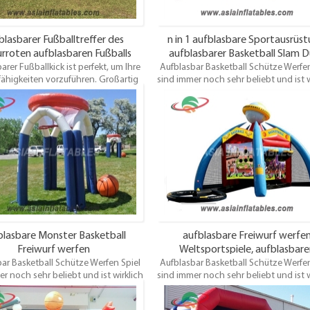
blasbarer Fußballtreffer des
n in 1 aufblasbare Sportausrüst
rroten aufblasbaren Fußballs
aufblasbarer Basketball Slam 
arer Fußballkick ist perfekt, um Ihre
Aufblasbar Basketball Schütze Werfen
fähigkeiten vorzuführen. Großartig
sind immer noch sehr beliebt und ist w
ts und sehr günstig! Wählen Sie Ihre
eine sehr gute Idee für ein
en Farben und Kunstwerke! Wird
Vermietungsunternehmen. Als
tt mit elektrischem Gebläse und
enttäuschen Sie Ihre Kunden nicht, d
rpfählen geliefert und ein Test /
vielleicht anderswo umsehen! Di
heitszertifikat. Dieses aufblasbare
Basketball werfen Spiel ist für jedes 
tor ist für jedes Alter geeignet und
geeignet und macht großen Spaß
macht großen Spaß.
Enttäuschungen zu vermeiden, buch
dieses Schlauchboot frühzeitig
lasbare Monster Basketball
aufblasbare Freiwurf werfe
Freiwurf werfen
Weltsportspiele, aufblasbar
ar Basketball Schütze Werfen Spiel
Aufblasbar Basketball Schütze Werfen
Fußballkick
r noch sehr beliebt und ist wirklich
sind immer noch sehr beliebt und ist w
eine sehr gute Idee für ein
eine sehr gute Idee für ein
rmietungsunternehmen. Also
Vermietungsunternehmen. Als