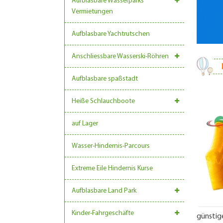
Aufblasbare Wasserparks
Vermietungen
Aufblasbare Yachtrutschen
Anschliessbare Wasserski-Röhren
Aufblasbare spaßstadt
Heiße Schlauchboote
auf Lager
Wasser-Hindernis-Parcours
Extreme Eile Hindernis Kurse
Aufblasbare Land Park
Kinder-Fahrgeschäfte
günstig