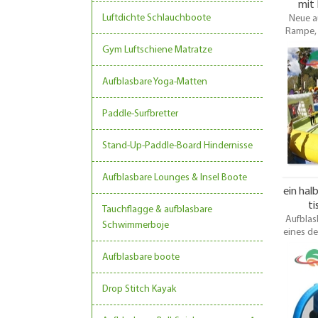
mit 
Luftdichte Schlauchboote
Neue a
Rampe, 
Zorb-Ku
Gym Luftschiene Matratze
Zorb-
Zorbing-
Aufblasbare Yoga-Matten
ASIA Inf
Qualit
Paddle-Surfbretter
Stand-Up-Paddle-Board Hindernisse
Aufblasbare Lounges & Insel Boote
ein hal
ti
Tauchflagge & aufblasbare
Aufblas
Schwimmerboje
eines de
Spiele.
Aufblasbare boote
sondern 
auch auf
Fußball
Drop Stitch Kayak
aufbl