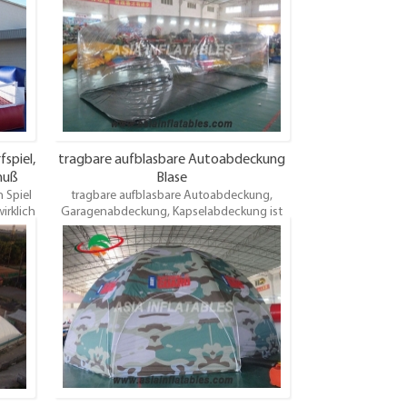
ie sich
enttäuschen Sie Ihre Kunden nicht, die sich
ese
vielleicht anderswo umsehen! Diese
Alter
Basketball werfen Spiel ist für jedes Alter
. Um
geeignet und macht großen Spaß. Um
en Sie
Enttäuschungen zu vermeiden, buchen Sie
.
dieses Schlauchboot frühzeitig.
spiel,
tragbare aufblasbare Autoabdeckung
huß
Blase
 Spiel
tragbare aufblasbare Autoabdeckung,
irklich
Garagenabdeckung, Kapselabdeckung ist
Bequemlichkeit Zelt für Auto. es ist einfach
o
einzurichten und aufzublasen. alle unsere
ie sich
aufblasbaren Autoabdeckungen verwenden
ese
bestes Material, das wasserdicht und
Alter
feuerfest ist, als sein bewegliches und Art
. Um
und Weiseentwurf. gute Qualität,
en Sie
Großhandelspreis, 2 Jahre beschränkte
.
Garantie, pünktliche Lieferung.