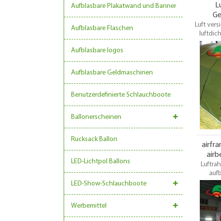
L
Aufblasbare Plakatwand und Banner
Ge
Luft vers
Aufblasbare Flaschen
luftdic
Gebäude
Aufblasbare logos
aufb
be
aufb
Aufblasbare Geldmaschinen
Ver
Benutzerdefinierte Schlauchboote
Hochzeit
Ballonerscheinen
Rucksack Ballon
airfr
airb
LED-Lichtpol Ballons
Luftra
auf
aufbl
LED-Show-Schlauchboote
Airbeam 
den Lu
Werbemittel
sehr lei
aufbl