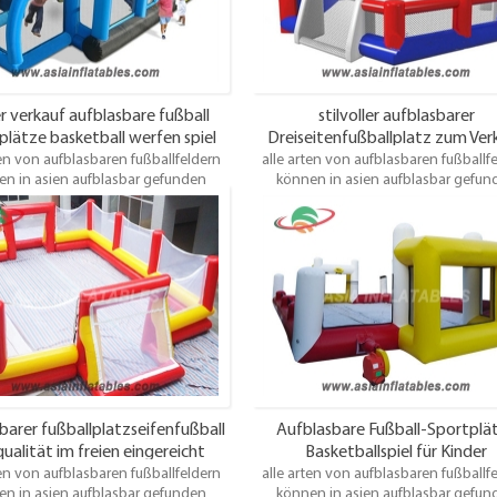
r verkauf aufblasbare fußball
stilvoller aufblasbarer
plätze basketball werfen spiel
Dreiseitenfußballplatz zum Ver
ten von aufblasbaren fußballfeldern
alle arten von aufblasbaren fußballf
n in asien aufblasbar gefunden
können in asien aufblasbar gefun
Einige sind groß, einige sind klein,
werden. Einige sind groß, einige sind 
sind für die Unterhaltung im Freien
einige sind für die Unterhaltung im 
t, einige sind für den Gartenspaß
geeignet, einige sind für den Garte
, einige können im Haus verwendet
geeignet, einige können im Haus ve
 einige sind für Erwachsene, einige
werden, einige sind für Erwachsene, 
 Kinder. Egal welches Fußballfeld Sie
sind für Kinder. Egal welches Fußballf
gen, Asia bietet Ihnen die besten
benötigen, Asia bietet Ihnen die b
odukte und Dienstleistungen.
Produkte und Dienstleistungen
barer fußballplatzseifenfußball
Aufblasbare Fußball-Sportplä
qualität im freien eingereicht
Basketballspiel für Kinder
ten von aufblasbaren fußballfeldern
alle arten von aufblasbaren fußballf
n in asien aufblasbar gefunden
können in asien aufblasbar gefun