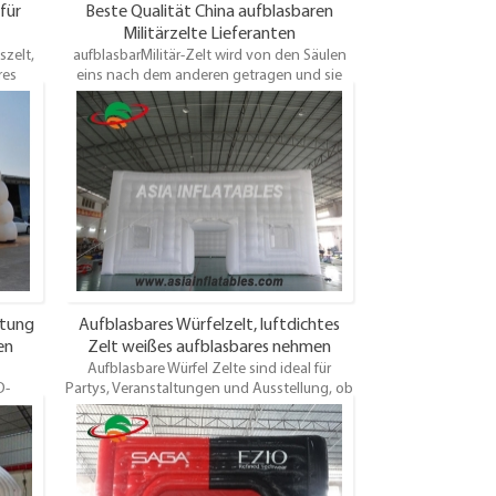
für
Beste Qualität China aufblasbaren
Militärzelte Lieferanten
szelt,
aufblasbarMilitär-Zelt wird von den Säulen
res
eins nach dem anderen getragen und sie
gszelt
teilen sich die gleiche Luftkammer, die das
man
Armeezelt sehr schnell aufstellen kann und
auch sehr leicht sein kann, anders als das
on 30
gemeinsame aufblasbare Zelt, das durch
 und
doppellagiges Material hergestellt wird.
htung
Aufblasbares Würfelzelt, luftdichtes
en
Zelt weißes aufblasbares nehmen
Aufblasbare Würfel Zelte sind ideal für
Fotozelt für Verkauf
D-
Partys, Veranstaltungen und Ausstellung, ob
 einer
es groß oder klein ist. Finden Sie
ng
verschiedene aufblasbare Würfel Zelt,
te. Oem
Aufblasbares Fotozelt, aufblasbares
Ereigniszelt und Aufblasbares Partyzelt Von
rung.
asia aufblasbar Zelte Fabrik in China Wir